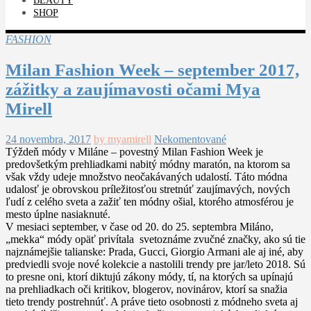
BEAUTY
SHOP
FASHION
Milan Fashion Week – september 2017,
zážitky a zaujímavosti očami Mya
Mirell
24 novembra, 2017
by myamirell
Nekomentované
Týždeň módy v Miláne – povestný Milan Fashion Week je
predovšetkým prehliadkami nabitý módny maratón, na ktorom sa
však vždy udeje množstvo neočakávaných udalostí. Táto módna
udalosť je obrovskou príležitosťou stretnúť zaujímavých, nových
ľudí z celého sveta a zažiť ten módny ošial, ktorého atmosférou je
mesto úplne nasiaknuté.
V mesiaci september, v čase od 20. do 25. septembra Miláno,
„mekka“ módy opäť privítala svetoznáme zvučné značky, ako sú tie
najznámejšie talianske: Prada, Gucci, Giorgio Armani ale aj iné, aby
predviedli svoje nové kolekcie a nastolili trendy pre jar/leto 2018. Sú
to presne oni, ktorí diktujú zákony módy, tí, na ktorých sa upínajú
na prehliadkach oči kritikov, blogerov, novinárov, ktorí sa snažia
tieto trendy postrehnúť. A práve tieto osobnosti z módneho sveta aj