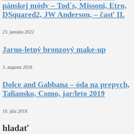
pánskej módy – Tod´s, Missoni, Etro,
DSquared2, JW Anderson, – časť II.
23. januára 2022
Jarno-letný bronzový make-up
3. augusta 2018
Dolce and Gabbana – óda na prepych,
Taliansko, Como, jar/leto 2019
10. júla 2018
hladať