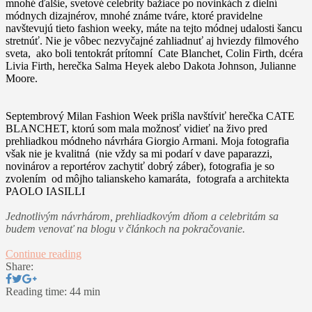
mnohé ďalšie, svetové celebrity bažiace po novinkách z dielní
módnych dizajnérov, mnohé známe tváre, ktoré pravidelne
navštevujú tieto fashion weeky, máte na tejto módnej udalosti šancu
stretnúť. Nie je vôbec nezvyčajné zahliadnuť aj hviezdy filmového
sveta, ako boli tentokrát prítomní Cate Blanchet, Colin Firth, dcéra
Livia Firth, herečka Salma Heyek alebo Dakota Johnson, Julianne
Moore.
Septembrový Milan Fashion Week prišla navštíviť herečka CATE
BLANCHET, ktorú som mala možnosť vidieť na živo pred
prehliadkou módneho návrhára Giorgio Armani. Moja fotografia
však nie je kvalitná (nie vždy sa mi podarí v dave paparazzi,
novinárov a reportérov zachytiť dobrý záber), fotografia je so
zvolením od môjho talianskeho kamaráta, fotografa a architekta
PAOLO IASILLI
Jednotlivým návrhárom, prehliadkovým dňom a celebritám sa
budem venovať na blogu v článkoch na pokračovanie.
Continue reading
Share:
Reading time: 44 min