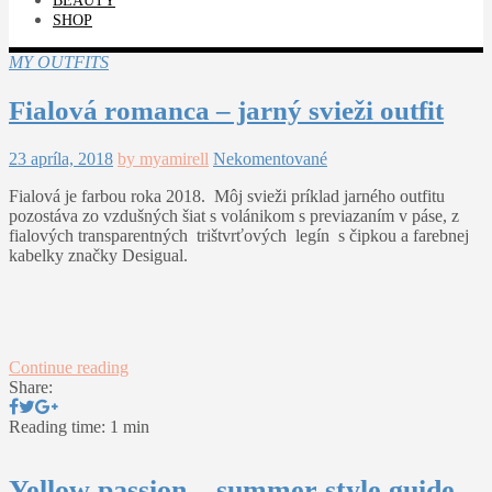
BEAUTY
SHOP
MY OUTFITS
Fialová romanca – jarný svieži outfit
23 apríla, 2018
by myamirell
Nekomentované
Fialová je farbou roka 2018. Môj svieži príklad jarného outfitu
pozostáva zo vzdušných šiat s volánikom s previazaním v páse, z
fialových transparentných trištvrťových legín s čipkou a farebnej
kabelky značky Desigual.
Continue reading
Share:
Reading time: 1 min
Yellow passion – summer style guide