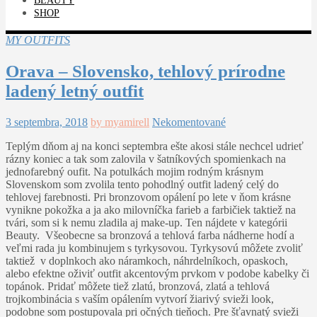
BEAUTY
SHOP
MY OUTFITS
Orava – Slovensko, tehlový prírodne
ladený letný outfit
3 septembra, 2018
by myamirell
Nekomentované
Teplým dňom aj na konci septembra ešte akosi stále nechcel udrieť
rázny koniec a tak som zalovila v šatníkových spomienkach na
jednofarebný oufit. Na potulkách mojim rodným krásnym
Slovenskom som zvolila tento pohodlný outfit ladený celý do
tehlovej farebnosti. Pri bronzovom opálení po lete v ňom krásne
vynikne pokožka a ja ako milovníčka farieb a farbičiek taktiež na
tvári, som si k nemu zladila aj make-up. Ten nájdete v kategórii
Beauty. Všeobecne sa bronzová a tehlová farba nádherne hodí a
veľmi rada ju kombinujem s tyrkysovou. Tyrkysovú môžete zvoliť
taktiež v doplnkoch ako náramkoch, náhrdelníkoch, opaskoch,
alebo efektne oživiť outfit akcentovým prvkom v podobe kabelky či
topánok. Pridať môžete tiež zlatú, bronzová, zlatá a tehlová
trojkombinácia s vaším opálením vytvorí žiarivý svieži look,
podobne som postupovala pri očných tieňoch. Pre šťavnatý svieži