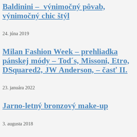
Baldinini – výnimočný pôvab,
výnimočný chic štýl
24. júna 2019
Milan Fashion Week – prehliadka
pánskej módy – Tod´s, Missoni, Etro,
DSquared2, JW Anderson, – časť II.
23. januára 2022
Jarno-letný bronzový make-up
3. augusta 2018