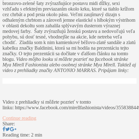
bronzovo-zelené šaty zvýrazňujúce postavu midi dĺžky, sexi
vzhľadu s efektným previazaním okolo krku, ktoré sa tiahlo krížom
cez chrbát a pod prsia okolo pásu. Veľmi zaujímavý dizajn s
odhaleným chrbtom a zároveň jemne elastické s hlbokým výstrihom
v oblasti dekoltu som zahalila splývavým dusterom výraznej
medovej farby. Šaty zvýrazňujú ženskú postavu a nedovoľujú veľa
pohybu, sú dosť tesné, vhodnejšie na akcie, kde netreba veľa
chodiť. Zladila som k nim kamienkové béžovo-zlaté sandále a zlatú
kabelku značky Baldinini, ktorá sa mi hodila na prezentáciu tejto
značky. O tejto prezentácii sa dočítate v ďalšom článku na tomto
blogu.
Video môjho looku si môžete pozrieť na facebook stránke
Mya Mirell Fashionista alebo osobnej stránke Mya Mirell. Taktiež aj
video z prehliadky značky ANTONIO MARRAS. Pripájam linky:
Video z prehliadky si môžete pozrieť v tomto
linku: https://www.facebook.com/mirellfashionista/videos/35583884
Continue reading
Share:
Reading time: 2 min