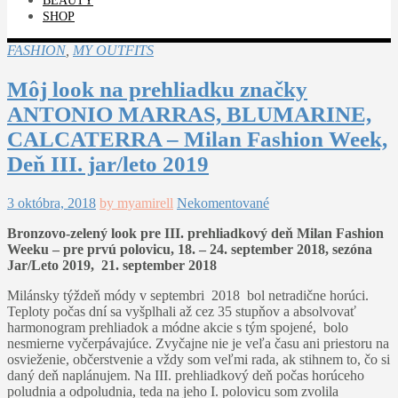
BEAUTY
SHOP
FASHION
,
MY OUTFITS
Môj look na prehliadku značky
ANTONIO MARRAS, BLUMARINE,
CALCATERRA – Milan Fashion Week,
Deň III. jar/leto 2019
3 októbra, 2018
by myamirell
Nekomentované
Bronzovo-zelený look pre III. prehliadkový deň Milan Fashion
Weeku – pre prvú polovicu, 18. – 24. september 2018, sezóna
Jar/Leto 2019, 21. september 2018
Milánsky týždeň módy v septembri 2018 bol netradične horúci.
Teploty počas dní sa vyšplhali až cez 35 stupňov a absolvovať
harmonogram prehliadok a módne akcie s tým spojené, bolo
nesmierne vyčerpávajúce. Zvyčajne nie je veľa času ani priestoru na
osvieženie, občerstvenie a vždy som veľmi rada, ak stihnem to, čo si
daný deň naplánujem. Na III. prehliadkový deň počas horúceho
poludnia a odpoludnia, teda na jeho I. polovicu som zvolila