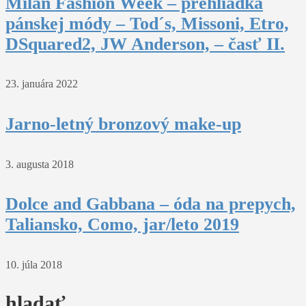
Milan Fashion Week – prehliadka
pánskej módy – Tod´s, Missoni, Etro,
DSquared2, JW Anderson, – časť II.
23. januára 2022
Jarno-letný bronzový make-up
3. augusta 2018
Dolce and Gabbana – óda na prepych,
Taliansko, Como, jar/leto 2019
10. júla 2018
hladať