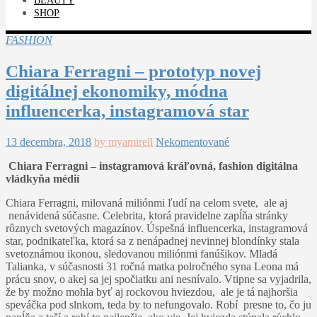
BEAUTY
SHOP
FASHION
Chiara Ferragni – prototyp novej
digitálnej ekonomiky, módna
influencerka, instagramová star
13 decembra, 2018
by myamirell
Nekomentované
Chiara Ferragni – instagramová kráľovná, fashion digitálna
vládkyňa médií
Chiara Ferragni, milovaná miliónmi ľudí na celom svete, ale aj
nenávidená súčasne. Celebrita, ktorá pravidelne zapĺňa stránky
rôznych svetových magazínov. Úspešná influencerka, instagramová
star, podnikateľka, ktorá sa z nenápadnej nevinnej blondínky stala
svetoznámou ikonou, sledovanou miliónmi fanúšikov. Mladá
Talianka, v súčasnosti 31 ročná matka polročného syna Leona má
prácu snov, o akej sa jej spočiatku ani nesnívalo. Vtipne sa vyjadrila,
že by možno mohla byť aj rockovou hviezdou, ale je tá najhoršia
speváčka pod slnkom, teda by to nefungovalo. Robí presne to, čo ju