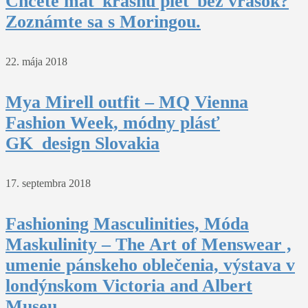
Chcete mať krásnu pleť bez vrások?
Zoznámte sa s Moringou.
22. mája 2018
Mya Mirell outfit – MQ Vienna
Fashion Week, módny plásť
GK_design Slovakia
17. septembra 2018
Fashioning Masculinities, Móda
Maskulinity – The Art of Menswear ,
umenie pánskeho oblečenia, výstava v
londýnskom Victoria and Albert
Museu