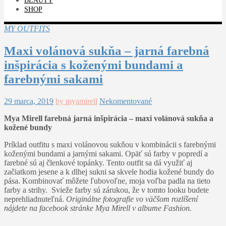
BEAUTY
SHOP
MY OUTFITS
Maxi volánová sukňa – jarná farebná
inšpirácia s koženými bundami a
farebnými sakami
29 marca, 2019
by myamirell
Nekomentované
Mya Mirell farebná jarná inšpirácia – maxi volánová sukňa a
kožené bundy
Príklad outfitu s maxi volánovou sukňou v kombinácii s farebnými
koženými bundami a jarnými sakami. Opäť sú farby v popredí a
farebné sú aj členkové topánky. Tento outfit sa dá využiť aj
začiatkom jesene a k dlhej sukni sa skvele hodia kožené bundy do
pása. Kombinovať môžete ľubovoľne, moja voľba padla na tieto
farby a strihy. Svieže farby sú zárukou, že v tomto looku budete
neprehliadnuteľná.
Originálne fotografie vo väčšom rozlíšení
nájdete na facebook stránke Mya Mirell v albume Fashion.