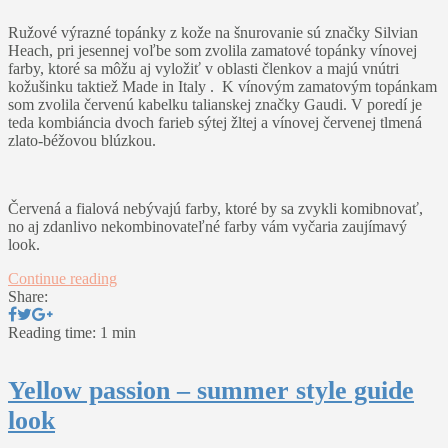
Ružové výrazné topánky z kože na šnurovanie sú značky Silvian
Heach, pri jesennej voľbe som zvolila zamatové topánky vínovej
farby, ktoré sa môžu aj vyložiť v oblasti členkov a majú vnútri
kožušinku taktiež Made in Italy . K vínovým zamatovým topánkam
som zvolila červenú kabelku talianskej značky Gaudi. V poredí je
teda kombiáncia dvoch farieb sýtej žltej a vínovej červenej tlmená
zlato-béžovou blúzkou.
Červená a fialová nebývajú farby, ktoré by sa zvykli komibnovať,
no aj zdanlivo nekombinovateľné farby vám vyčaria zaujímavý
look.
Continue reading
Share:
Reading time: 1 min
Yellow passion – summer style guide
look