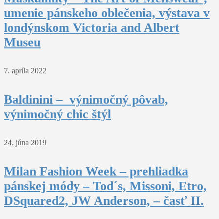
umenie pánskeho oblečenia, výstava v
londýnskom Victoria and Albert
Museu
7. apríla 2022
Baldinini – výnimočný pôvab,
výnimočný chic štýl
24. júna 2019
Milan Fashion Week – prehliadka
pánskej módy – Tod´s, Missoni, Etro,
DSquared2, JW Anderson, – časť II.