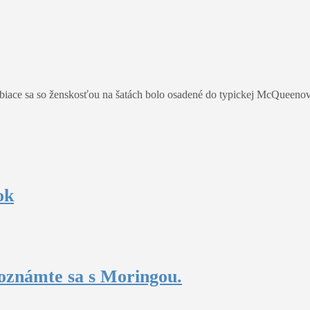
núbiace sa so ženskosťou na šatách bolo osadené do typickej McQueenovs
ok
oznámte sa s Moringou.