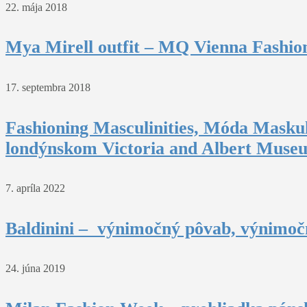
22. mája 2018
Mya Mirell outfit – MQ Vienna Fashio
17. septembra 2018
Fashioning Masculinities, Móda Maskul
londýnskom Victoria and Albert Muse
7. apríla 2022
Baldinini – výnimočný pôvab, výnimočn
24. júna 2019