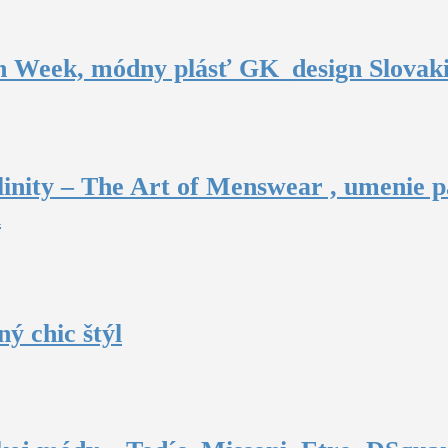
n Week, módny plásť GK_design Slovak
inity – The Art of Menswear , umenie p
u
ý chic štýl