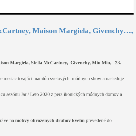
McCartney, Maison Margiela, Givenchy…,
ison Margiela, Stella McCartney, Givenchy, Miu Miu, 23.
uje mesiac trvajúci maratón svetových módnych show a nasleduje
úcu sezónu Jar / Leto 2020 z pera ikonických módnych domov a
práve na
motívy ohrozených druhov kvetín
prevedené do