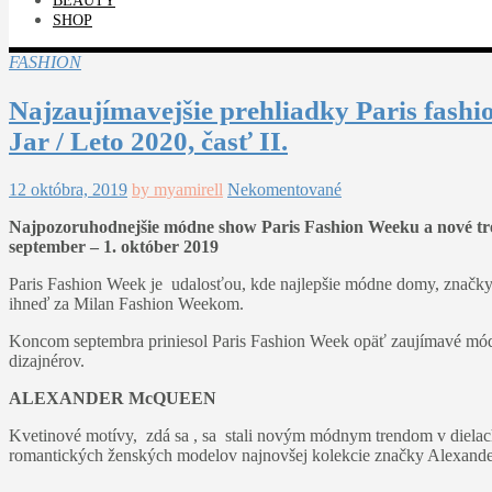
BEAUTY
SHOP
FASHION
Najzaujímavejšie prehliadky Paris fas
Jar / Leto 2020, časť II.
12 októbra, 2019
by myamirell
Nekomentované
Najpozoruhodnejšie módne show Paris Fashion Weeku a nové tre
september – 1. október 2019
Paris Fashion Week je udalosťou, kde najlepšie módne domy, značky 
ihneď za Milan Fashion Weekom.
Koncom septembra priniesol Paris Fashion Week opäť zaujímavé mód
dizajnérov.
ALEXANDER McQUEEN
Kvetinové motívy, zdá sa , sa stali novým módnym trendom v diela
romantických ženských modelov najnovšej kolekcie značky Alexande