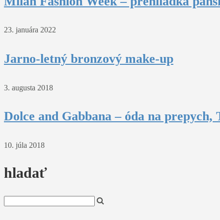
Milan Fashion Week – prehliadka pánsk
23. januára 2022
Jarno-letný bronzový make-up
3. augusta 2018
Dolce and Gabbana – óda na prepych, T
10. júla 2018
hladať