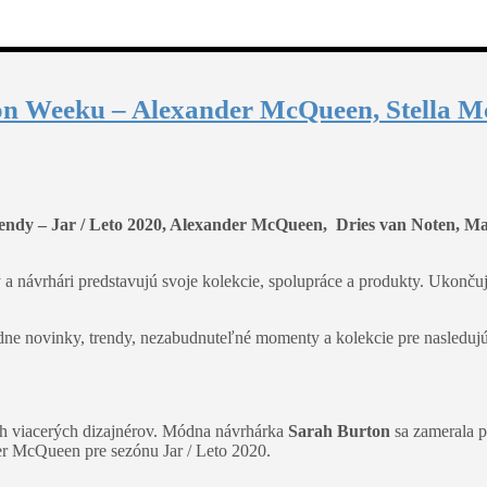
hion Weeku – Alexander McQueen, Stella 
ndy – Jar / Leto 2020, Alexander McQueen, Dries van Noten, Ma
a návrhári predstavujú svoje kolekcie, spolupráce a produkty. Ukonč
ne novinky, trendy, nezabudnuteľné momenty a kolekcie pre nasleduj
ch viacerých dizajnérov. Módna návrhárka
Sarah Burton
sa zamerala 
r McQueen pre sezónu Jar / Leto 2020.