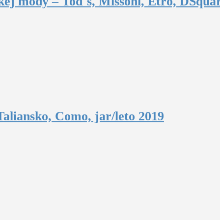
ej módy – Tod´s, Missoni, Etro, DSquar
aliansko, Como, jar/leto 2019