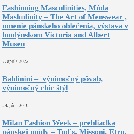
Fashioning Masculinities, Móda
Maskulinity – The Art of Menswear ,
umenie pánskeho oblečenia, výstava v
londýnskom Victoria and Albert
Museu
7. apríla 2022
Baldinini – výnimočný pôvab,
výnimočný chic štýl
24. júna 2019
Milan Fashion Week – prehliadka
pánskej módy – Tod´s, Missoni, Etro,