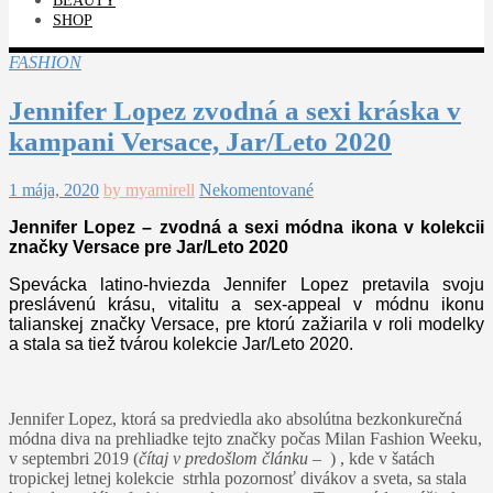
BEAUTY
SHOP
FASHION
Jennifer Lopez zvodná a sexi kráska v
kampani Versace, Jar/Leto 2020
1 mája, 2020
by myamirell
Nekomentované
Jennifer Lopez – zvodná a sexi módna ikona v kolekcii
značky Versace pre Jar/Leto 2020
Spevácka latino-hviezda Jennifer Lopez pretavila svoju
preslávenú krásu, vitalitu a sex-appeal v módnu ikonu
talianskej značky Versace, pre ktorú zažiarila v roli modelky
a stala sa tiež tvárou kolekcie Jar/Leto 2020.
Jennifer Lopez, ktorá sa predviedla ako absolútna bezkonkurečná
módna diva na prehliadke tejto značky počas Milan Fashion Weeku,
v septembri 2019 (
čítaj v predošlom článku –
) , kde v šatách
tropickej letnej kolekcie strhla pozornosť divákov a sveta, sa stala