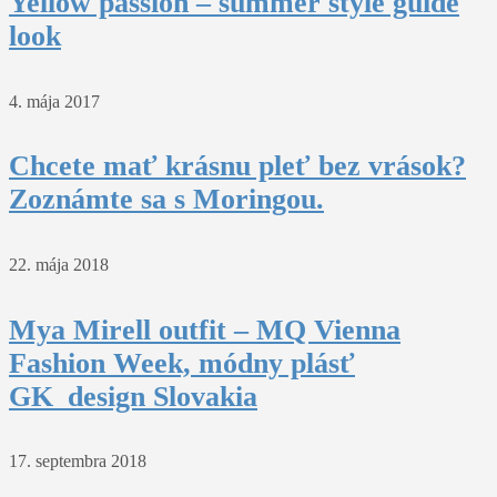
Yellow passion – summer style guide
look
4. mája 2017
Chcete mať krásnu pleť bez vrások?
Zoznámte sa s Moringou.
22. mája 2018
Mya Mirell outfit – MQ Vienna
Fashion Week, módny plásť
GK_design Slovakia
17. septembra 2018