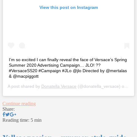
View this post on Instagram
I’m so excited I can finally reveal the face of Versace’s Spring
Summer 2020 Advertising Campaign… JLO! ??
#VersaceSS20 #Campaign #JLo @jlo Directed by @mertalas
& @macpiggott
A post shared by
Donatella Versace
(@donatella_versace) on
Jan 
Continue reading
Share:
Reading time: 5 min