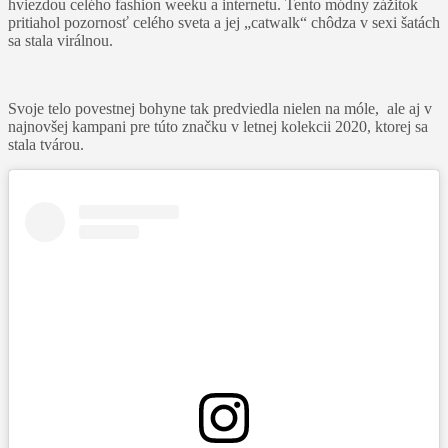
hviezdou celého fashion weeku a internetu. Tento módny zážitok
pritiahol pozornosť celého sveta a jej „catwalk“ chôdza v sexi šatách
sa stala virálnou.
Svoje telo povestnej bohyne tak predviedla nielen na móle, ale aj v
najnovšej kampani pre túto značku v letnej kolekcii 2020, ktorej sa
stala tvárou.