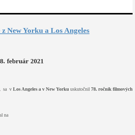
e z New Yorku a Los Angeles
28. február 2021
, sa v
Los Angeles a v New Yorku
uskutočnil
78. ročník filmových
al na