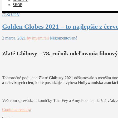
BEAUTY
SHOP
FASHION
Golden Globes 2021 – to najlepšie z čer
2 marca, 2021
by myamirell
Nekomentované
Zlaté Glóbusy – 78. ročník udeľovania filmový
Tohtoročné podujatie
Zlaté Glóbusy 2021
odštartovalo s menším one
a televíznych cien
, ktoré posudzuje a vyberá
Hollywoodska asociáci
Večerom sprevádzali komičky Tina Fey a Amy Poehler, každá však z od
Continue reading