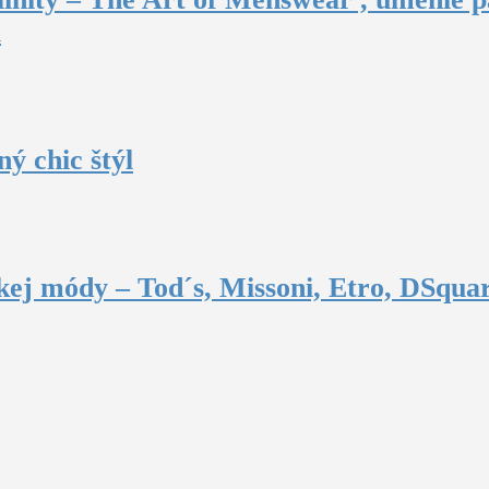
u
ý chic štýl
ej módy – Tod´s, Missoni, Etro, DSquar