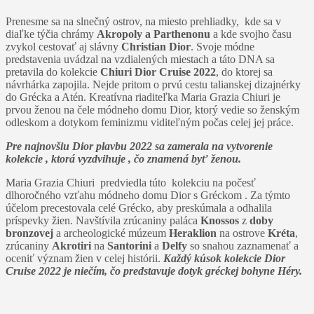
Prenesme sa na slnečný ostrov, na miesto prehliadky, kde sa v
diaľke týčia chrámy
Akropoly a Parthenonu
a kde svojho času
zvykol cestovať aj slávny
Christian Dior
. Svoje módne
predstavenia uvádzal na vzdialených miestach a táto DNA sa
pretavila do kolekcie
Chiuri Dior Cruise 2022
, do ktorej sa
návrhárka zapojila. Nejde pritom o prvú cestu talianskej dizajnérky
do Grécka a Atén. Kreatívna riaditeľka Maria Grazia Chiuri je
prvou ženou na čele módneho domu Dior, ktorý vedie so ženským
odleskom a dotykom feminizmu viditeľným počas celej jej práce.
Pre najnovšiu Dior plavbu 2022 sa zamerala na vytvorenie
kolekcie , ktorá vyzdvihuje , čo znamená byť ženou.
Maria Grazia Chiuri predviedla túto kolekciu na počesť
dlhoročného vzťahu módneho domu Dior s Gréckom . Za týmto
účelom precestovala celé Grécko, aby preskúmala a odhalila
príspevky žien. Navštívila zrúcaniny paláca
Knossos
z
doby
bronzovej
a archeologické múzeum
Heraklion
na ostrove
Kréta
,
zrúcaniny
Akrotiri
na
Santorini
a
Delfy
so snahou zaznamenať a
oceniť význam žien v celej histórii.
Každý kúsok kolekcie Dior
Cruise 2022 je niečím, čo predstavuje dotyk gréckej bohyne Héry.