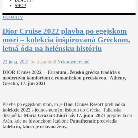
BEAUTY
SHOP
FASHION
Dior Cruise 2022 plavba po egejskom
mori – kolekcia inšpirovaná Gréckom,
letná óda na helénsku históriu
22 júna, 2021
by myamirell
Nekomentované
DIOR Cruise 2022 – Erratum , ženská grécka tradícia s
moderným komfortom a romantickou predstavou, Athény,
Grécko, 17. jún 2021
Plavba po egejskom mori, to je
Dior Cruise Resort
prehliadka
kolekcie 2022
s jednosmerným lístkom do Grécka. Talianska
dizajnérka
Maria Grazia Chiuri
nás
17. júna 2021
prepravila do
Atén, kde na historickom štadióne
Panathenaic
predviedla
kolekciu, ktorá je oslavou ženy.