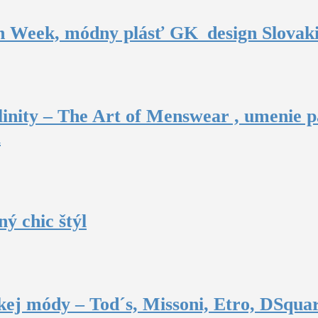
n Week, módny plásť GK_design Slovak
inity – The Art of Menswear , umenie p
u
ý chic štýl
ej módy – Tod´s, Missoni, Etro, DSquar