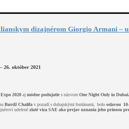
alianskym dizajnérom Giorgio Armani – u
– 26. október 2021
y
Expo 2020
aj
módne podujatie
s názvom
One Night Only in Dubai
apu
Burdž Chalífa
v pozadí s dubajskými fontánami, bolo
oslavou 10
jnérovi udelené
zlaté víza SAE
ako prejav uznania jeho prínosu pr