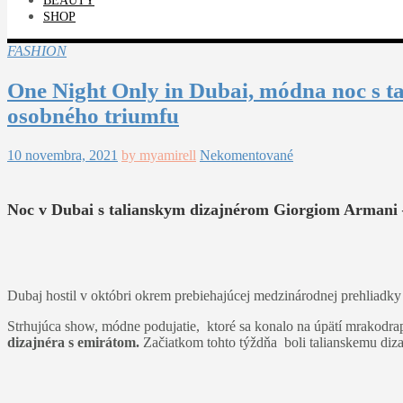
BEAUTY
SHOP
FASHION
One Night Only in Dubai, módna noc s t
osobného triumfu
10 novembra, 2021
by myamirell
Nekomentované
Noc v Dubai s talianskym dizajnérom Giorgiom Armani 
Dubaj hostil v októbri okrem prebiehajúcej medzinárodnej prehliadk
Strhujúca show, módne podujatie, ktoré sa konalo na úpätí mrakodr
dizajnéra s emirátom.
Začiatkom tohto týždňa boli talianskemu diza