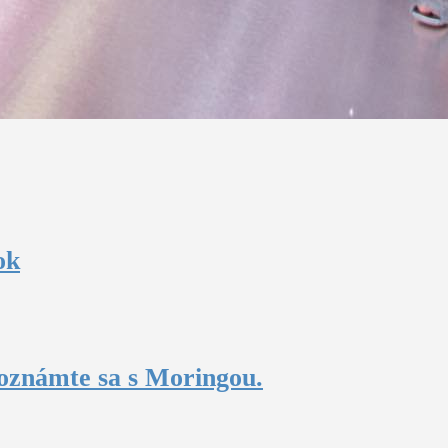
ok
oznámte sa s Moringou.