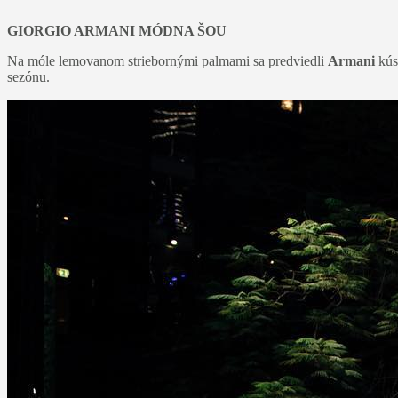
GIORGIO ARMANI MÓDNA ŠOU
Na móle lemovanom striebornými palmami sa predviedli
Armani
kús
sezónu.