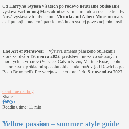
Od
Harryho Stylesa v šatách
po
rodovo neutrálne obliekanie
,
výstava
Fashioning Masculinities
zahŕňa minulé a súčasné trendy.
Nová výstava v londýnskom
Victoria and Albert Museum
má za
cieľ prepojiť modernú pánsku módu do svojej povestnej minulosti.
The Art of Menswear –
výstava umenia pánskeho obliekania,
ktorá sa otvára
19. marca 2022
, predstaví množstvo súčasných
módnych návrhárov (Versace, Calvin Klein, Martine Rose) spolu s
historickými príkladmi spôsobu obliekania mužov (od Bowieho po
Beau Brummell). Pre verejnosť je otvorená do
6. novembra 2022
.
Continue reading
Share:
Reading time: 11 min
Yellow passion – summer style guide