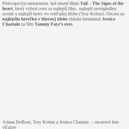
Prekvapivým momentom bol triumf filmu
Tail – The Signs of the
heart
, ktorý vyhral cenu za najlepší film, najlepší neoriginálny
scenár a najlepší herec vo vedľajšej úlohe (Troy Kotsur). Oscara za
najlepšiu herečku v hlavnej úlohe
získala šarmantná
Jessica
Chastain
za film
Tammy Faye’s eyes
.
Ariana DeBose, Troy Kotsur a Jessica Chastain – oscarové foto
víťazov