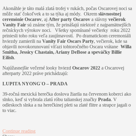
Akonáhle je táto malá zlatá trofej v rukách, počas Oscarovej noci sa
môže stať čokoľvek a to sa týka aj módy. Okrem
slávnostnej
ceremónie Oscarov
, aj
After party Oscarov
a slávny
večierok
Vanity Fair
sú známe tým, že prinášajú niektoré z najpamätnejších
rečníckych výrokov noci. Všetky spomínané večierky roku 2022
priniesli toho roku veľa zaujímavostí. Po dramatickom ceremoniáli
hviezdy zamierili na
Vanity Fair Oscars Party
, večierok, kde sa
objavili novokorunovaní víťazi tohtoročného Oscara vrátane
Willa
Smitha, Jessicy Chastain, Ariany DeBose a speváčky Billie
Eilish
.
Najúžasnejšie večerné looky hviezd
Oscarov 2022
a Oscarovej
afterparty 2022 práve prichádzajú:
LUPITA NYONG´O – PRADA
39-ročná mexická herečka doslova žiarila na červenom koberci ako
slnko, keď si vybrala zlatú róbu talianskej značky
Prada
. V
odleskoch slnka a na herečkinej pleti sa zlaté flitre a strapce jagali o
to viac.
Continue reading