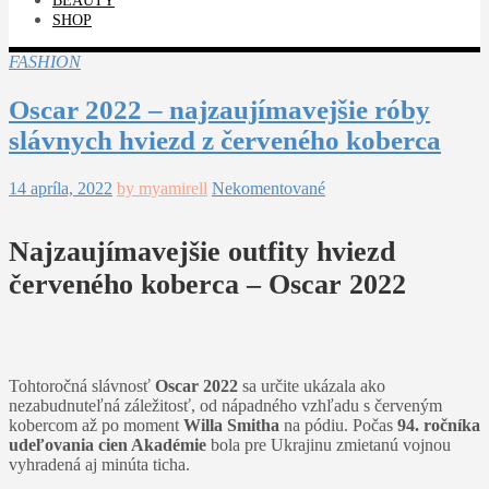
BEAUTY
SHOP
FASHION
Oscar 2022 – najzaujímavejšie róby
slávnych hviezd z červeného koberca
14 apríla, 2022
by myamirell
Nekomentované
Najzaujímavejšie outfity hviezd
červeného koberca – Oscar 2022
Tohtoročná slávnosť
Oscar 2022
sa určite ukázala ako
nezabudnuteľná záležitosť, od nápadného vzhľadu s červeným
kobercom až po moment
Willa Smitha
na pódiu. Počas
94. ročníka
udeľovania cien Akadémie
bola pre Ukrajinu zmietanú vojnou
vyhradená aj minúta ticha.