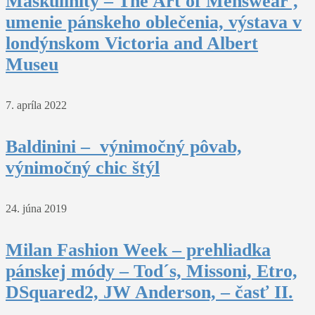
Maskulinity – The Art of Menswear ,
umenie pánskeho oblečenia, výstava v
londýnskom Victoria and Albert
Museu
7. apríla 2022
Baldinini – výnimočný pôvab,
výnimočný chic štýl
24. júna 2019
Milan Fashion Week – prehliadka
pánskej módy – Tod´s, Missoni, Etro,
DSquared2, JW Anderson, – časť II.