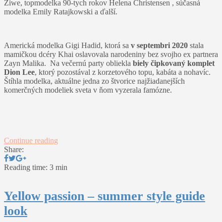
Ziwe, topmodelka 90-tych rokov Helena Christensen , súčasná
modelka Emily Ratajkowski a ďalší.
Americká modelka Gigi Hadid, ktorá sa
v septembri 2020
stala
mamičkou dcéry Khai oslavovala narodeniny bez svojho ex partnera
Zayn Malika. Na večernú party obliekla
biely čipkovaný komplet
Dion Lee
, ktorý pozostával z korzetového topu, kabáta a nohavíc.
Štíhla modelka, aktuálne jedna zo štvorice najžiadanejších
komerčných modeliek sveta v ňom vyzerala famózne.
Continue reading
Share:
Reading time: 3 min
Yellow passion – summer style guide
look