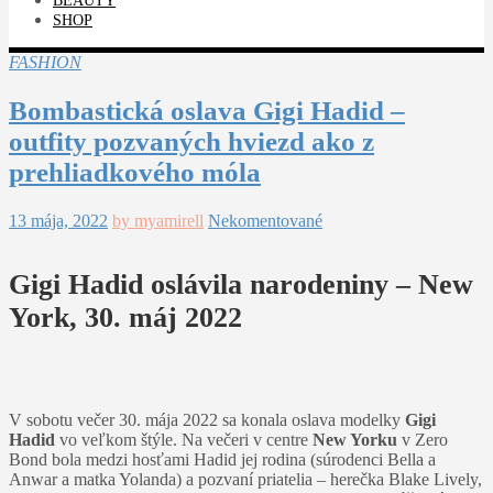
BEAUTY
SHOP
FASHION
Bombastická oslava Gigi Hadid –
outfity pozvaných hviezd ako z
prehliadkového móla
13 mája, 2022
by myamirell
Nekomentované
Gigi Hadid oslávila narodeniny – New
York, 30. máj 2022
V sobotu večer 30. mája 2022 sa konala oslava modelky
Gigi
Hadid
vo veľkom štýle. Na večeri v centre
New Yorku
v Zero
Bond bola medzi hosťami Hadid jej rodina (súrodenci Bella a
Anwar a matka Yolanda) a pozvaní priatelia – herečka Blake Lively,