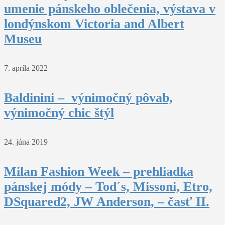
umenie pánskeho oblečenia, výstava v
londýnskom Victoria and Albert
Museu
7. apríla 2022
Baldinini – výnimočný pôvab,
výnimočný chic štýl
24. júna 2019
Milan Fashion Week – prehliadka
pánskej módy – Tod´s, Missoni, Etro,
DSquared2, JW Anderson, – časť II.