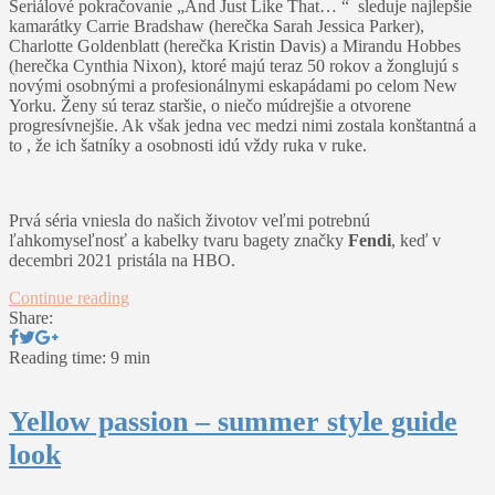
Seriálové pokračovanie „And Just Like That… “ sleduje najlepšie
kamarátky Carrie Bradshaw (herečka Sarah Jessica Parker),
Charlotte Goldenblatt (herečka Kristin Davis) a Mirandu Hobbes
(herečka Cynthia Nixon), ktoré majú teraz 50 rokov a žonglujú s
novými osobnými a profesionálnymi eskapádami po celom New
Yorku. Ženy sú teraz staršie, o niečo múdrejšie a otvorene
progresívnejšie. Ak však jedna vec medzi nimi zostala konštantná a
to , že ich šatníky a osobnosti idú vždy ruka v ruke.
Prvá séria vniesla do našich životov veľmi potrebnú
ľahkomyseľnosť a kabelky tvaru bagety značky
Fendi
, keď v
decembri 2021 pristála na HBO.
Continue reading
Share:
Reading time: 9 min
Yellow passion – summer style guide
look