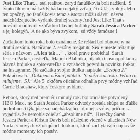
Just Like That
… stal realitou, zarytí fanúšikovia boli nadšení. S
týmto filmom má každý hádam nejaký vzťah, či už láskyplný alebo
ten opačný, no fanúšikovia teraz s istotou môžu sláviť návrat
nadchádzajúceho vydanie druhej sezóny And Just Like That s
novými módnymi vzhľadmi hlavnej hrdinky
Sarah Jessica Parker
a jej kolegýň. A tie ako býva zvykom, sú vždy famózne !
Začiatkom tohto roka bolo oznámené, že reštart bol obnovený na
druhú sezónu. Natáčanie 2. sezóny megahitu
Sex v meste
reštartuje
séria s názvom „
A len tak…
“ , ktorá práve prebieha! Sarah
Jessica Parker, nositeľka Manola Blahnika, pijanka Cosmopolitanu a
hlavná hrdinka a spisovateľka o vzťahoch potvrdila novinku fotkou
na Instagrame. Na začiatku svojho titulku napísala: „
Sezóna 2
.“
Pokračovala: „
Ďakujem nášmu publiku. Si naša srdcovka. Veľmi ťa
milujeme. SJ
.“​​ Ale 5. októbra oficiálne odhalila prvý módny vzhľad
Carrie Bradshaw, ktorý čoskoro uvidíme.
Reboot, ktorý mal premiéru minulý rok, bol oficiálne potvrdený
HBO Max , no Sarah Jessica Parker odvtedy zostala skúpa na ďalšie
podrobnosti týkajúce sa nadchádzajúcej druhej sezóny, pričom sa
vyjadrila, že nemohla zdieľať „absolútne nič“. Herečky Sarah
Jessica Parker a Kristin Davis boli následne videné v uliaciach New
Yorku v nových vzrušujúcich lookoch, ktoré zachytávajú najnovšie
módne momenty ich postáv.