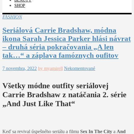
BEAUTY
SHOP
FASHION
Seriálová Carrie Bradshaw, módna
ikona Sarah Jessica Parker hlási návrat
– druhá séria pokračovania „A len
tak…“ a záplava famóznych oufitov
7 novembra, 2022
by myamirell
Nekomentované
Všetky módne outfity seriálovej
Carrie Bradshaw z natáčania 2. série
„And Just Like That“
Keď sa revival úspešného seriálu a filmu
Sex In The City
a
And