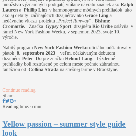
množstvo významných podujatí, vrátane návratu značiek ako
Ralph
Lauren
a
Phillip Lim
v harmonograme módnych prehliadok, ako
ako aj debuty začínajúcich dizajnérov ako
Grace Ling
a
nedávneho víťaza projektu „
Project Runway
“ ,
Bishme
Cromartie
. Značka
Gypsy Sport
dizajnéra
Rio Uribe
oslávila v
rámci New York Fashion Weeku, v septembri 2023, svoje 10.
výročie.
Nabitý program
New York Fashion Weeku
oficiálne odštartoval v
piatok
8. septembra 2023
veľmi očakávaným debutom
dizajnéra
Peter Do
pre značku
Helmut Lang
. Týždenné
prehliadky boli roztrúsené po celom meste počnúc záhradnou
fantáziou od
Collina Strada
na strešnej farme v Brooklyne.
Continue reading
Share:
Reading time: 6 min
Yellow passion – summer style guide
look