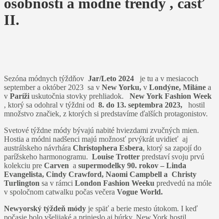
osobnosti a módne trendy
, časť
II.
Sezóna módnych týždňov
Jar/Leto 2024
je tu a v mesiacoch
september a október 2023 sa v
New Yorku,
v
Londýne, Miláne
a
v
Paríži
uskutočnia stovky prehliadok.
New York Fashion Week
, ktorý sa odohral v týždni od
8. do 13.
septembra 2023,
hostil
množstvo značiek, z ktorých si predstavíme ďalších protagonistov.
Svetové týždne módy bývajú nabité hviezdami zvučných mien.
Hostia a módni nadšenci majú možnosť prvýkrát uvidieť aj
austrálskeho návrhára
Christophera Esbera
, ktorý sa zapojí do
parížskeho harmonogramu.
Louise Trotter
predstaví svoju prvú
kolekciu pre
Carven
a
supermodelky 90. rokov – Linda
Evangelista, Cindy Crawford, Naomi Campbell a Christy
Turlington
sa v rámci
London Fashion Weeku
predvedú na móle
v spoločnom catwalku počas večera
Vogue World.
Newyorský týždeň módy
je späť a berie mesto útokom. I keď
počasie bolo všelijaké a prinieslo aj búrky, New York hostil