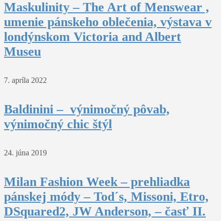
Maskulinity – The Art of Menswear ,
umenie pánskeho oblečenia, výstava v
londýnskom Victoria and Albert
Museu
7. apríla 2022
Baldinini – výnimočný pôvab,
výnimočný chic štýl
24. júna 2019
Milan Fashion Week – prehliadka
pánskej módy – Tod´s, Missoni, Etro,
DSquared2, JW Anderson, – časť II.