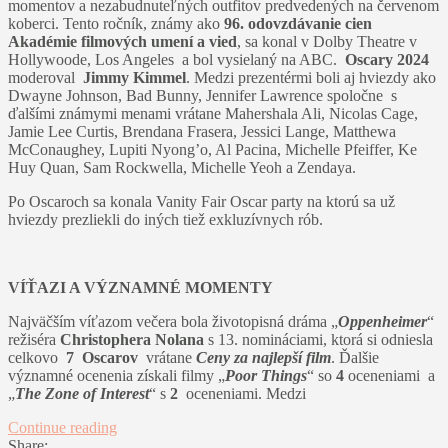
momentov a nezabudnuteľných outfitov predvedených na červenom
koberci. Tento ročník, známy ako
96. odovzdávanie cien
Akadémie filmových umení a vied
, sa konal v Dolby Theatre v
Hollywoode, Los Angeles a bol vysielaný na ABC.
Oscary 2024
moderoval
Jimmy Kimmel
. Medzi prezentérmi boli aj hviezdy ako
Dwayne Johnson, Bad Bunny, Jennifer Lawrence spoločne s
ďalšími známymi menami vrátane Mahershala Ali, Nicolas Cage,
Jamie Lee Curtis, Brendana Frasera, Jessici Lange, Matthewa
McConaughey, Lupiti Nyong’o, Al Pacina, Michelle Pfeiffer, Ke
Huy Quan, Sam Rockwella, Michelle Yeoh a Zendaya​​.
Po Oscaroch sa konala Vanity Fair Oscar party na ktorú sa už
hviezdy prezliekli do iných tiež exkluzívnych rób.
VÍŤAZI A VÝZNAMNÉ MOMENTY
Najväčším víťazom večera bola životopisná dráma „
Oppenheimer
“
režiséra
Christophera Nolana
s 13. nomináciami, ktorá si odniesla
celkovo
7 Oscarov
vrátane
Ceny za najlepší film
. Ďalšie
významné ocenenia získali filmy „
Poor Things
“ so
4
oceneniami a
„
The Zone of Interest
“ s
2
oceneniami. Medzi
Continue reading
Share: