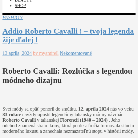
BEAUTY
SHOP
FASHION
Addio Roberto Cavalli ! – tvoja legenda
žije ďalej !
13 apríla, 2024
by myamirell
Nekomentované
Roberto Cavalli: Rozlúčka s legendou
módneho dizajnu
Svet módy sa opäť ponoril do smútku.
12. apríla 2024
nás vo veku
83 rokov
navždy opustil legendárny taliansky módny návrhár
Roberto Cavalli
v talianskej
Florencii (1940 – 2024)
. Jeho
odchod znamená stratu ikony, ktorá po desaťročia formovala siluetu
moderného luxusu a zanechala nezmazateľnú stopu v histórii módy.