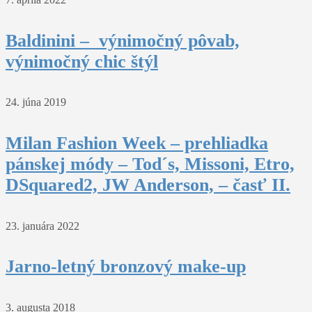
Baldinini – výnimočný pôvab,
výnimočný chic štýl
24. júna 2019
Milan Fashion Week – prehliadka
pánskej módy – Tod´s, Missoni, Etro,
DSquared2, JW Anderson, – časť II.
23. januára 2022
Jarno-letný bronzový make-up
3. augusta 2018