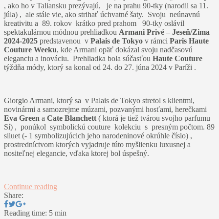
, ako ho v Taliansku prezývajú, je na prahu 90-tky (narodil sa 11.
júla) , ale stále vie, ako strihať úchvatné šaty. Svoju neúnavnú
kreativitu a 89. rokov krátko pred prahom 90-tky oslávil
spektakulárnou módnou prehliadkou
Armani Privé – Jeseň/Zima
2024-2025
predstavenou v
Palais de Tokyo
v rámci
Paris Haute
Couture Weeku
, kde Armani opäť dokázal svoju nadčasovú
eleganciu a inováciu. Prehliadka bola súčasťou
Haute Couture
týždňa módy, ktorý sa konal od 24. do 27. júna 2024 v Paríži​ .
Giorgio Armani, ktorý sa v Palais de Tokyo stretol s klientmi,
novinármi a samozrejme múzami, pozvanými hosťami, herečkami
Eva Green
a
Cate Blanchett
( ktorá je tiež tvárou svojho parfumu
Sí) , ponúkol symbolickú couture kolekciu s presným počtom. 89
siluet (- 1 symbolizujúcich jeho narodeninové okrúhle číslo) ,
prostredníctvom ktorých vyjadruje túto myšlienku luxusnej a
nositeľnej elegancie, vďaka ktorej bol úspešný.
Continue reading
Share:
Reading time: 5 min