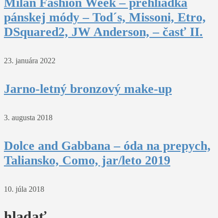
Milan Fashion Week – prehliadka
pánskej módy – Tod´s, Missoni, Etro,
DSquared2, JW Anderson, – časť II.
23. januára 2022
Jarno-letný bronzový make-up
3. augusta 2018
Dolce and Gabbana – óda na prepych,
Taliansko, Como, jar/leto 2019
10. júla 2018
hladať