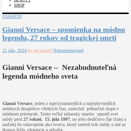
BEAUTY
SHOP
FASHION
Gianni Versace – spomienka na módnu
legendu, 27 rokov od tragickej smrti
21 júla, 2024
by myamirell
Nekomentované
Gianni Versace – Nezabudnuteľná
legenda módneho sveta
Gianni Versace
, jeden z najvýznamnejších a najvplyvnejších
módnych dizajnérov všetkých čias, zanechal jedinečnú stopu v
módnom priemysle. Tento veľký taliansky umelec opustil svet
módy pred
27 rokmi
,
15. júla 1997
, no jeho dedičstvo žije ďalej a
naďalej ho oslavujeme ako tvorcu, ktorý zmenil tvár módy a stal sa
ikonou štýlu, elegancie a odvahy.