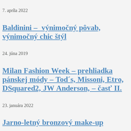
7. apríla 2022
Baldinini – výnimočný pôvab,
výnimočný chic štýl
24. júna 2019
Milan Fashion Week – prehliadka
pánskej módy – Tod´s, Missoni, Etro,
DSquared2, JW Anderson, – časť II.
23. januára 2022
Jarno-letný bronzový make-up