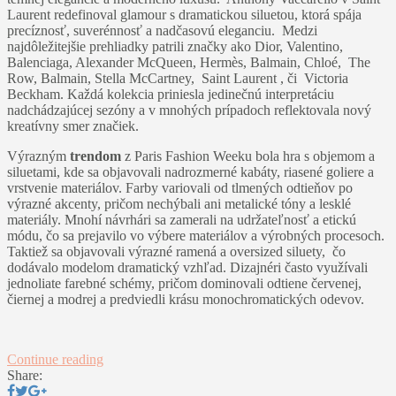
Laurent redefinoval glamour s dramatickou siluetou, ktorá spája
precíznosť, suverénnosť a nadčasovú eleganciu. Medzi
najdôležitejšie prehliadky patrili značky ako Dior, Valentino,
Balenciaga, Alexander McQueen, Hermès, Balmain, Chloé, The
Row, Balmain, Stella McCartney, Saint Laurent , či Victoria
Beckham. Každá kolekcia priniesla jedinečnú interpretáciu
nadchádzajúcej sezóny a v mnohých prípadoch reflektovala nový
kreatívny smer značiek.
Výrazným
trendom
z Paris Fashion Weeku bola hra s objemom a
siluetami, kde sa objavovali nadrozmerné kabáty, riasené goliere a
vrstvenie materiálov. Farby variovali od tlmených odtieňov po
výrazné akcenty, pričom nechýbali ani metalické tóny a lesklé
materiály. Mnohí návrhári sa zamerali na udržateľnosť a etickú
módu, čo sa prejavilo vo výbere materiálov a výrobných procesoch.​
Taktiež sa objavovali výrazné ramená a oversized siluety, čo
dodávalo modelom dramatický vzhľad. Dizajnéri často využívali
jednoliate farebné schémy, pričom dominovali odtiene červenej,
čiernej a modrej a predviedli krásu monochromatických odevov.
Continue reading
Share: