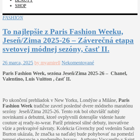
BEAUTY
SHOP
FASHION
To najlepšie z Paris Fashion Weeku,
Jeseň/Zima 2025-26 – Záverečná etapa
svetovej módnej sezóny, časť II.
26 marca, 2025
by myamirell
Nekomentované
Paris Fashion Week, sezóna Jeseň/Zima 2025-26 – Chanel,
Valentino, Luis Vuitton , časť II.
Po ukončení prehliadok v New Yorku, Londýne a Miláne,
Paris
Fashion Week
tradične zavrel posledné dvere módneho maratónu
sezóny Jeseň/Zima 2025-26. Tento rok bol obzvlášť nabitý
novinkami a debutmi, ktoré ovplyvnili doterajšie videnie haute
couture aj ready-to-wear. Paríž priniesol silné debuty, inovatívne
vízie a prekvapivé návraty. Kolekcia Givenchy pod vedením Sarah
Burton ukázala, že značka sa naďalej bude pohybovať na pomedzí
temnej elegancie a moderného luxusu. Anthony Vaccarello v Saint