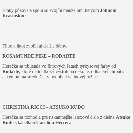
Emily pózovala spolu so svojím manželom, hercom
Johnom
Krasinskim
.
Flitre a ligot zvolili aj ďalšie dámy.
ROSAMUNDE PIKE – RODARTE
Herečka sa trblietala vo flitrových šatách tyrkysovej farby od
Rodarte
, ktoré mali hlboký výstrih na dekolte, odhalený chrbát s
akcentom na strede šiat v podobe kvetinovej ružice.
CHRISTINA RICCI – ATSUKO KUDO
Herečka sa rozhodla pre riskantnejšie latexové čislo z dielne
Atsuko
Kudo
s kabelkou
Carolina Herrera
.