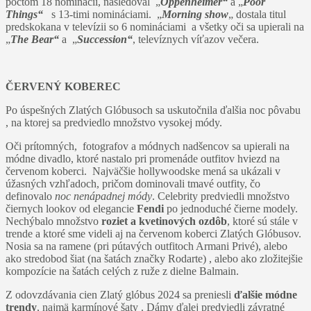
počtom 18 nominácií, nasledoval „
Oppenheimer“
a „
Poor
Things“
s 13-timi nomináciami. „
Morning show
„
dostala titul
predskokana v televízii so 6 nomináciami a všetky oči sa upierali na
„
The Bear“
a „
Succession“
, televíznych víťazov večera.
ČERVENÝ KOBEREC
Po úspešných Zlatých Glóbusoch sa uskutočnila ďalšia noc pôvabu
, na ktorej sa predviedlo množstvo vysokej módy.
Oči prítomných, fotografov a módnych nadšencov sa upierali na
módne divadlo, ktoré nastalo pri promenáde outfitov hviezd na
červenom koberci. Najväčšie hollywoodske mená sa ukázali v
úžasných vzhľadoch, pričom dominovali tmavé outfity, čo
definovalo
noc nenápadnej módy
. Celebrity predviedli množstvo
čiernych lookov od elegancie
Fendi
po jednoduché čierne modely.
Nechýbalo množstvo
roziet a kvetinových ozdôb
, ktoré sú stále v
trende a ktoré sme videli aj na červenom koberci Zlatých Glóbusov.
Nosia sa na ramene (pri pútavých outfitoch Armani Privé), alebo
ako stredobod šiat (na šatách značky Rodarte) , alebo ako zložitejšie
kompozície na šatách celých z ruže z dielne Balmain.
Z odovzdávania cien Zlatý glóbus 2024 sa preniesli
ďalšie módne
trendy
, najmä karmínové šaty . Dámy ďalej predviedli závratné