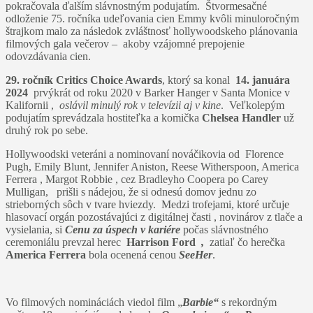
pokračovala ďalším slávnostným podujatím. Štvormesačné
odloženie 75. ročníka udeľovania cien Emmy kvôli minuloročným
štrajkom malo za následok zvláštnosť hollywoodskeho plánovania
filmových gala večerov – akoby vzájomné prepojenie
odovzdávania cien.
29. ročník Critics Choice Awards
, ktorý sa konal
14. januára
2024
prvýkrát od roku 2020 v Barker Hanger v Santa Monice v
Kalifornii ,
oslávil minulý rok v televízii aj v kine
. Veľkolepým
podujatím sprevádzala hostiteľka a komička
Chelsea Handler
už
druhý rok po sebe.
Hollywoodski veteráni a nominovaní nováčikovia od Florence
Pugh, Emily Blunt, Jennifer Aniston, Reese Witherspoon, America
Ferrera , Margot Robbie , cez Bradleyho Coopera po Carey
Mulligan, prišli s nádejou, že si odnesú domov jednu zo
strieborných sôch v tvare hviezdy. Medzi trofejami, ktoré určuje
hlasovací orgán pozostávajúci z digitálnej časti , novinárov z tlače a
vysielania, si
Cenu za úspech v kariére
počas slávnostného
ceremoniálu prevzal herec
Harrison Ford
,
zatiaľ čo herečka
America Ferrera
bola ocenená cenou
SeeHer
.
Vo filmových nomináciách viedol film „
Barbie“
s rekordným