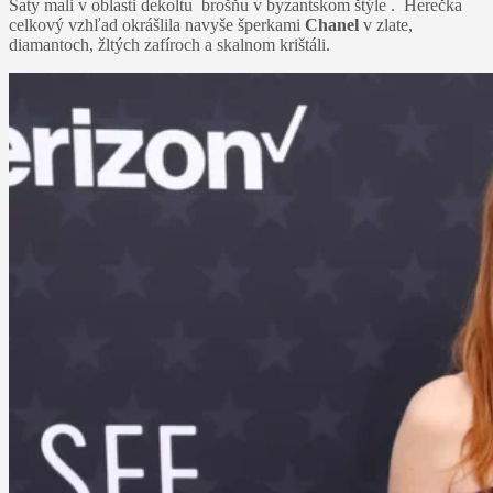
Šaty mali v oblasti dekoltu brošňu v byzantskom štýle . Herečka
celkový vzhľad okrášlila navyše šperkami
Chanel
v zlate,
diamantoch, žltých zafíroch a skalnom krištáli.