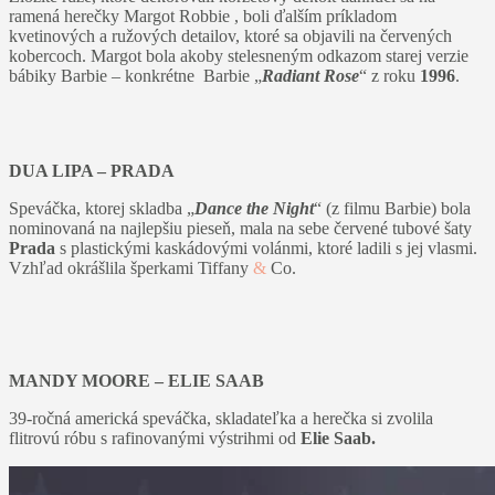
ramená herečky Margot Robbie , boli ďalším príkladom
kvetinových a ružových detailov, ktoré sa objavili na červených
kobercoch. Margot bola akoby stelesneným odkazom starej verzie
bábiky Barbie – konkrétne Barbie „
Radiant Rose
“ z roku
1996
.
DUA LIPA – PRADA
Speváčka, ktorej skladba „
Dance the Night
“ (z filmu Barbie) bola
nominovaná na najlepšiu pieseň, mala na sebe červené tubové šaty
Prada
s plastickými kaskádovými volánmi, ktoré ladili s jej vlasmi.
Vzhľad okrášlila šperkami Tiffany
&
Co.
MANDY MOORE – ELIE SAAB
39-ročná americká speváčka, skladateľka a herečka si zvolila
flitrovú róbu s rafinovanými výstrihmi od
Elie Saab.