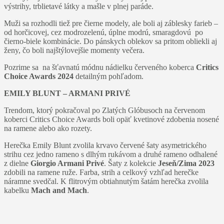
výstrihy, trblietavé látky a mašle v plnej paráde.
Muži sa rozhodli tiež pre čierne modely, ale boli aj záblesky farieb –
od horčicovej, cez modrozelenú, úplne modrú, smaragdovú po
čierno-biele kombinácie. Do pánskych oblekov sa pritom obliekli aj
ženy, čo boli najštýlovejšie momenty večera.
Pozrime sa na šťavnatú módnu nádielku červeného koberca
Critics
Choice Awards 2024
detailným pohľadom.
EMILY BLUNT – ARMANI PRIVÉ
Trendom, ktorý pokračoval po Zlatých Glóbusoch na červenom
koberci Critics Choice Awards boli opäť kvetinové zdobenia nosené
na ramene alebo ako rozety.
Herečka Emily Blunt zvolila krvavo červené šaty asymetrického
strihu cez jedno rameno s dlhým rukávom a druhé rameno odhalené
z dielne
Giorgio Armani Privé
. Šaty z kolekcie
Jeseň/Zima 2023
zdobili na ramene ruže. Farba, strih a celkový vzhľad herečke
náramne svedčal. K flitrovým obtiahnutým šatám herečka zvolila
kabelku
Mach and Mach
.