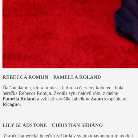
REBECCA ROMIJN – PAMELLA ROLAND
Ďalšou dámou, ktorá priniesla farbu na červený koberec, bola
herečka Rebecca Romijn. Zvolila sýtu fialovú róbu z dielne
Pamella Roland
a vzhľad zavŕšila kabelkou
Zaam
s topánkami
Ricagno
.
LILY GLADSTONE – CHRISTIAN SIRIANO
37-ročná americká herečka zažiarila v sýtom tmavomodrom modeli