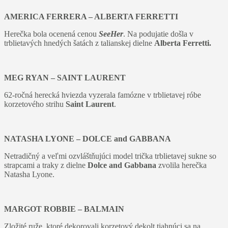
AMERICA FERRERA – ALBERTA FERRETTI
Herečka bola ocenená cenou
SeeHer
. Na podujatie došla v
trblietavých hnedých šatách z talianskej dielne
Alberta Ferretti.
MEG RYAN – SAINT LAURENT
62-ročná herecká hviezda vyzerala famózne v trblietavej róbe
korzetového strihu
Saint Laurent
.
NATASHA LYONE – DOLCE and GABBANA
Netradičný a veľmi ozvláštňujúci model trička trblietavej sukne so
strapcami a traky z dielne
Dolce and Gabbana
zvolila herečka
Natasha Lyone.
MARGOT ROBBIE – BALMAIN
Zložité ruže, ktoré dekorovali korzetový dekolt tiahnúci sa na