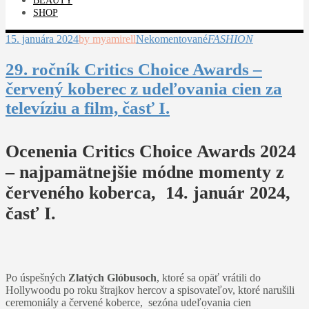
BEAUTY
SHOP
15. januára 2024
by myamirell
Nekomentované
FASHION
29. ročník Critics Choice Awards –
červený koberec z udeľovania cien za
televíziu a film, časť I.
Ocenenia Critics Choice Awards 2024
– najpamätnejšie módne momenty z
červeného koberca, 14. január 2024,
časť I.
Po úspešných
Zlatých Glóbusoch
, ktoré sa opäť vrátili do
Hollywoodu po roku štrajkov hercov a spisovateľov, ktoré narušili
ceremoniály a červené koberce, sezóna udeľovania cien