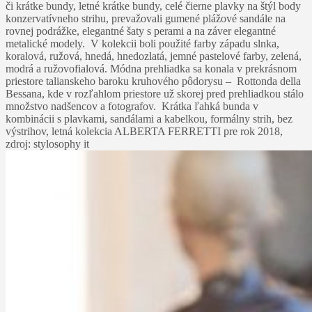
či krátke bundy, letné krátke bundy, celé čierne plavky na štýl body
konzervatívneho strihu, prevažovali gumené plážové sandále na
rovnej podrážke, elegantné šaty s perami a na záver elegantné
metalické modely. V kolekcii boli použité farby západu slnka,
koralová, ružová, hnedá, hnedozlatá, jemné pastelové farby, zelená,
modrá a ružovofialová. Módna prehliadka sa konala v prekrásnom
priestore talianskeho baroku kruhového pôdorysu – Rottonda della
Bessana, kde v rozľahlom priestore už skorej pred prehliadkou stálo
množstvo nadšencov a fotografov. Krátka ľahká bunda v
kombinácii s plavkami, sandálami a kabelkou, formálny strih, bez
výstrihov, letná kolekcia ALBERTA FERRETTI pre rok 2018,
zdroj: stylosophy it