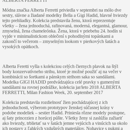
ALBERTA FERRETTI
Módna značka Alberta Ferretti priviedla v septembri na mólo dve
sestry, slávne a žiadané modelky Bella a Gigi Hadid, hlavné hviezdy
tejto prehliadky. Kolekcia predstavila ženu, ktorá reprezentuje
všetky – žena jednoduchá, rafinovaná, moderná, elegantná, glamour,
zmyselná, žena chameleónka. Žena, ktorá v priebehu 24. hodín si
vyjde v minimalistickom oblečení s pohodlnými topánkami a
zakončí to večerom – zmyselným lookom v pierkových šatách a
vysokých opätkoch.
Alberta Feretti vyšla s kolekciou celých čiernych plavok na štýl
body konzervatívneho strihu, ktoré je možné použiť aj na večer v
kombinácii so šortkami a pánskym strihom saka so sandálami.
Modelka GIGI HADID predvádzajúca celé pravky s gumenými
sandálami na rovnej podrážke, kolekcia jar/leto 2018 ALBERTA
FERRETTI, Milan Fashion Week, 20. september 2017
Kolekcia predstavila rozdielnosť žien pochádzajúcej z ich
jednoduchosti, výberom prototypov ženskej súčasnej krásy v
podobe modeliek – sestier Hadid. Priniesla rôzne modely postupne,
aj šaty princezien z horúcej púšte. Všetky ženy si zaslúžia zažiariť
ako hviezdy, trblietať sa v šatách jemne vejúcich a vinúcich sa okolo
ich postavy z ľahkých vzdušných materiálov. Nohavice s pukmi a