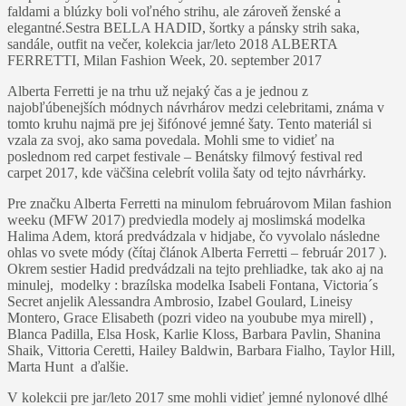
faldami a blúzky boli voľného strihu, ale zároveň ženské a
elegantné.
Sestra BELLA HADID, šortky a pánsky strih saka,
sandále, outfit na večer, kolekcia jar/leto 2018 ALBERTA
FERRETTI, Milan Fashion Week, 20. september 2017
Alberta Ferretti je na trhu už nejaký čas a je jednou z
najobľúbenejších módnych návrhárov medzi celebritami, známa v
tomto kruhu najmä pre jej šifónové jemné šaty. Tento materiál si
vzala za svoj, ako sama povedala. Mohli sme to vidieť na
poslednom red carpet festivale – Benátsky filmový festival red
carpet 2017, kde väčšina celebrít volila šaty od tejto návrhárky.
Pre značku Alberta Ferretti na minulom februárovom Milan fashion
weeku (MFW 2017) predviedla modely aj moslimská modelka
Halima Adem, ktorá predvádzala v hidjabe, čo vyvolalo následne
ohlas vo svete módy (čítaj článok Alberta Ferretti – február 2017 ).
Okrem sestier Hadid predvádzali na tejto prehliadke, tak ako aj na
minulej, modelky : brazílska modelka Isabeli Fontana, Victoria´s
Secret anjelik Alessandra Ambrosio, Izabel Goulard, Lineisy
Montero, Grace Elisabeth (pozri video na youbube mya mirell) ,
Blanca Padilla, Elsa Hosk, Karlie Kloss, Barbara Pavlin, Shanina
Shaik, Vittoria Ceretti, Hailey Baldwin, Barbara Fialho, Taylor Hill,
Marta Hunt a ďalšie.
V kolekcii pre jar/leto 2017 sme mohli vidieť jemné nylonové dlhé