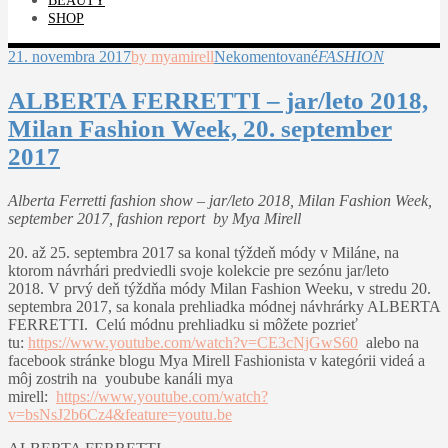
BEAUTY
SHOP
21. novembra 2017
by myamirell
Nekomentované
FASHION
ALBERTA FERRETTI – jar/leto 2018,
Milan Fashion Week, 20. september
2017
Alberta Ferretti fashion show – jar/leto 2018, Milan Fashion Week,
september 2017, fashion report by Mya Mirell
20. až 25. septembra 2017 sa konal týždeň módy v Miláne, na
ktorom návrhári predviedli svoje kolekcie pre sezónu jar/leto
2018. V prvý deň týždňa módy Milan Fashion Weeku, v stredu 20.
septembra 2017, sa konala prehliadka módnej návhrárky ALBERTA
FERRETTI. Celú módnu prehliadku si môžete pozrieť
tu:
https://www.youtube.com/watch?v=CE3cNjGwS60
alebo na
facebook stránke blogu Mya Mirell Fashionista v kategórii videá a
môj zostrih na youbube kanáli mya
mirell:
https://www.youtube.com/watch?
v=bsNsJ2b6Cz4&feature=youtu.be