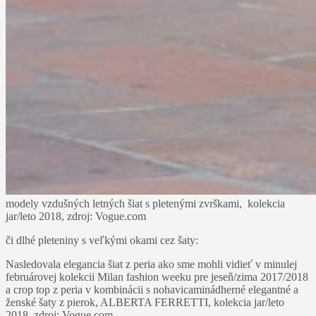
modely vzdušných letných šiat s pletenými zvrškami, kolekcia
jar/leto 2018, zdroj: Vogue.com
či dlhé pleteniny s veľkými okami cez šaty:
Nasledovala elegancia šiat z peria ako sme mohli vidieť v minulej
februárovej kolekcii Milan fashion weeku pre jeseň/zima 2017/2018
a crop top z peria v kombinácii s nohavicami
nádherné elegantné a
ženské šaty z pierok, ALBERTA FERRETTI, kolekcia jar/leto
2018, zdroj: Vogue.com