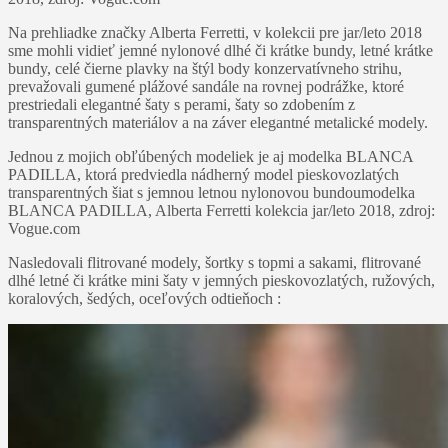
Na prehliadke značky Alberta Ferretti, v kolekcii pre jar/leto 2018
sme mohli vidieť jemné nylonové dlhé či krátke bundy, letné krátke
bundy, celé čierne plavky na štýl body konzervatívneho strihu,
prevažovali gumené plážové sandále na rovnej podrážke, ktoré
prestriedali elegantné šaty s perami, šaty so zdobením z
transparentných materiálov a na záver elegantné metalické modely.
Jednou z mojich obľúbených modeliek je aj modelka BLANCA
PADILLA, ktorá predviedla nádherný model pieskovozlatých
transparentných šiat s jemnou letnou nylonovou bundou
modelka
BLANCA PADILLA, Alberta Ferretti kolekcia jar/leto 2018, zdroj:
Vogue.com
Nasledovali flitrované modely, šortky s topmi a sakami, flitrované
dlhé letné či krátke mini šaty v jemných pieskovozlatých, ružových,
koralových, šedých, oceľových odtieňoch :