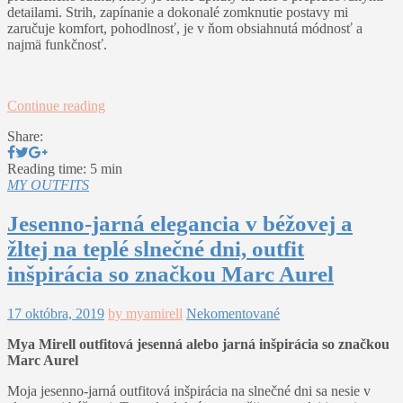
detailami. Strih, zapínanie a dokonalé zomknutie postavy mi
zaručuje komfort, pohodlnosť, je v ňom obsiahnutá módnosť a
najmä funkčnosť.
Continue reading
Share:
Reading time: 5 min
MY OUTFITS
Jesenno-jarná elegancia v béžovej a
žltej na teplé slnečné dni, outfit
inšpirácia so značkou Marc Aurel
17 októbra, 2019
by myamirell
Nekomentované
Mya Mirell outfitová jesenná alebo jarná inšpirácia so značkou
Marc Aurel
Moja jesenno-jarná outfitová inšpirácia na slnečné dni sa nesie v