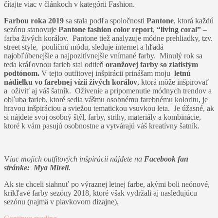
čítajte viac v článkoch v kategórii Fashion.
Farbou roka 2019
sa stala podľa spoločnosti
Pantone
, ktorá každú
sezónu stanovuje
Pantone fashion color report
,
“living coral”
–
farba živých korálov. Pantone tiež analyzuje módne prehliadky, tzv.
street style, pouličnú módu, sleduje internet a hľadá
najobľúbenejšie a najpozitívnejšie vnímané farby. Minulý rok sa
teda kráľovnou farieb stal odtieň
oranžovej farby so zlatistým
podtónom.
V tejto outfitovej inšpirácii prinášam moju
letnú
nádielku vo farebnej vízii živých korálov
, ktorá môže inšpirovať
a oživiť aj váš šatník. Oživenie a pripomenutie módnych trendov a
obľuba farieb, ktoré sedia vášmu osobnému farebnému koloritu, je
hravou inšpiráciou a sviežou tematickou vsuvkou leta. Je úžasné, ak
si nájdete svoj osobný štýl, farby, strihy, materiály a kombinácie,
ktoré k vám pasujú osobnostne a vytvárajú váš kreatívny šatník.
V
iac mojich outfitových inšpirácií nájdete na
Facebook fan
stránke:
Mya Mirell.
Ak ste chceli siahnuť po výraznej letnej farbe, akými boli neónové,
krikľavé farby sezóny 2018, ktoré však vydržali aj nasledujúcu
sezónu (najmä v plavkovom dizajne),