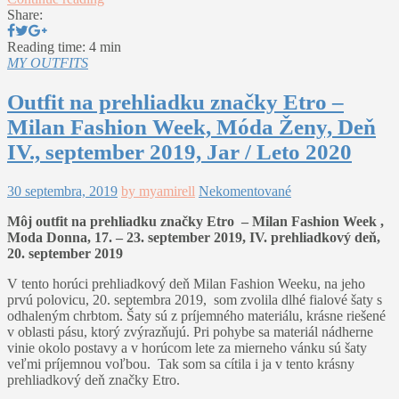
Share:
Reading time: 4 min
MY OUTFITS
Outfit na prehliadku značky Etro –
Milan Fashion Week, Móda Ženy, Deň
IV., september 2019, Jar / Leto 2020
30 septembra, 2019
by myamirell
Nekomentované
Môj outfit na prehliadku značky Etro – Milan Fashion Week ,
Moda Donna, 17. – 23. september 2019, IV. prehliadkový deň,
20. september 2019
V tento horúci prehliadkový deň Milan Fashion Weeku, na jeho
prvú polovicu, 20. septembra 2019, som zvolila dlhé fialové šaty s
odhaleným chrbtom. Šaty sú z príjemného materiálu, krásne riešené
v oblasti pásu, ktorý zvýrazňujú. Pri pohybe sa materiál nádherne
vinie okolo postavy a v horúcom lete za mierneho vánku sú šaty
veľmi príjemnou voľbou. Tak som sa cítila i ja v tento krásny
prehliadkový deň značky Etro.