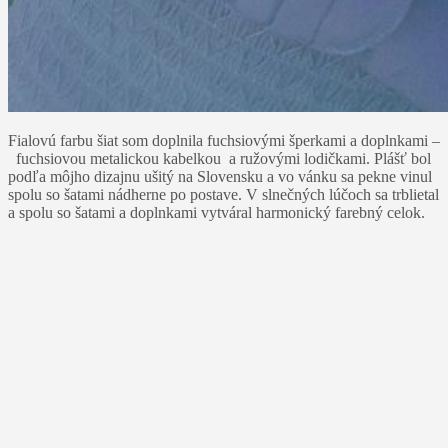
Fialovú farbu šiat som doplnila fuchsiovými šperkami a doplnkami –
fuchsiovou metalickou kabelkou a ružovými lodičkami. Plášť bol
podľa môjho dizajnu ušitý na Slovensku a vo vánku sa pekne vinul
spolu so šatami nádherne po postave. V slnečných lúčoch sa trblietal
a spolu so šatami a doplnkami vytváral harmonický farebný celok.