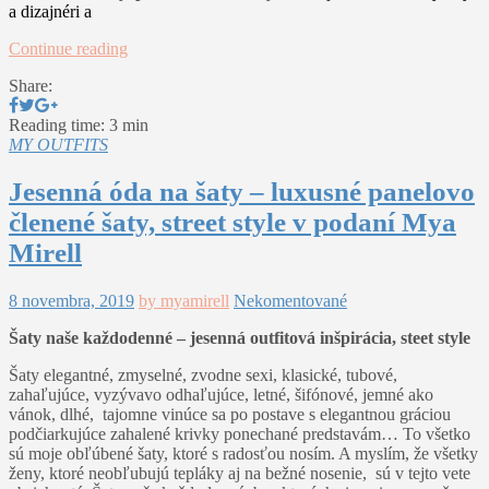
a dizajnéri a
Continue reading
Share:
Reading time: 3 min
MY OUTFITS
Jesenná óda na šaty – luxusné panelovo
členené šaty, street style v podaní Mya
Mirell
8 novembra, 2019
by myamirell
Nekomentované
Šaty naše každodenné – jesenná outfitová inšpirácia, steet style
Šaty elegantné, zmyselné, zvodne sexi, klasické, tubové,
zahaľujúce, vyzývavo odhaľujúce, letné, šifónové, jemné ako
vánok, dlhé, tajomne vinúce sa po postave s elegantnou gráciou
podčiarkujúce zahalené krivky ponechané predstavám… To všetko
sú moje obľúbené šaty, ktoré s radosťou nosím. A myslím, že všetky
ženy, ktoré neobľubujú tepláky aj na bežné nosenie, sú v tejto vete