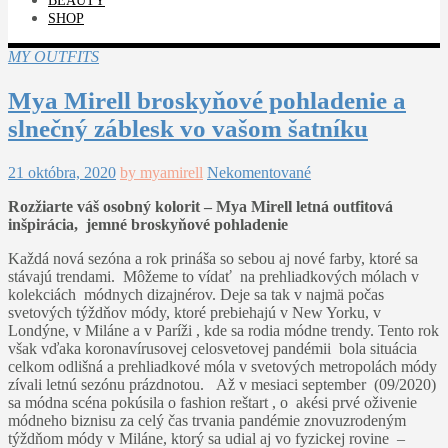
BEAUTY
SHOP
MY OUTFITS
Mya Mirell broskyňové pohladenie a
slnečný záblesk vo vašom šatníku
21 októbra, 2020
by myamirell
Nekomentované
Rozžiarte váš osobný kolorit – Mya Mirell letná outfitová
inšpirácia, jemn
é broskyňové pohladenie
Každá nová sezóna a rok prináša so sebou aj nové farby, ktoré sa
stávajú trendami. Môžeme to vídať na prehliadkových mólach v
kolekciách módnych dizajnérov. Deje sa tak v najmä počas
svetových týždňov módy, ktoré prebiehajú v New Yorku, v
Londýne, v Miláne a v Paríži , kde sa rodia módne trendy. Tento rok
však vďaka koronavírusovej celosvetovej pandémii bola situácia
celkom odlišná a prehliadkové móla v svetových metropolách módy
zívali letnú sezónu prázdnotou. Až v mesiaci september (09/2020)
sa módna scéna pokúsila o fashion reštart , o akési prvé oživenie
módneho biznisu za celý čas trvania pandémie znovuzrodeným
týždňom módy v Miláne, ktorý sa udial aj vo fyzickej rovine –