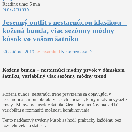
Reading time: 5 min
MY OUTFITS
Jesenný outfit s nestarnúcou klasikou –
kožená bunda, viac sezónny módny
kúsok vo vašom šatníku
30 októbra, 2019
by myamirell
Nekomentované
Kožená bunda – nestarnúci módny prvok v dámskom
šatníku, variabilný viac sezónny módny trend
Kožená bunda, nestarnúci trend pravidelne sa objavujúci v
jesennom a jarnom období v našich uliciach, ktorý nikdy nevyšiel z
módy. Milovaný kúsok v šatníku žien, ale aj mužov má veľkú
variabilitu a rozmanité možnosti kombinovania.
Tento nadčasový trvácny kúsok sa hodí prakticky každému bez
rozdielu veku a statusu.