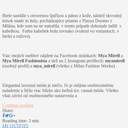
Biele sandále s otvorenou špičkou a pätou z kože, taktiež skvostný
kúsok made in Italy, pochádzajúce priamo z Piazza Duomo z
Milána, kde som na ne natrafila, v tomto prípade dokonale ladili s
kabelkou. Farba kabeliek bola rovnako zvolená vo variantoch, v
bielej a ružovej.
Viac mojich outfitov nájdete na Facebook stránkach:
Mya Mirell
a
Mya Mirell Fashionista
a tiež na 2 Instagram profiloch:
myamirell
(osobný profil) a
mya_mirell
(všetko z Milan Fashion Weeku) .
Elegantná luxusná móda je niečo, čo je môjmu osobnostnému
naladeniu a štýlu viac blízke ako bežná tzv. casual móda. Všetko
však závisí od osobnostného nastavenia a
Continue reading
Share:
Reading time: 3 min
MY OUTFITS