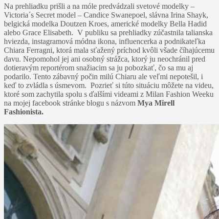
Na prehliadku prišli a na móle predvádzali svetové modelky –
Victoria´s Secret model – Candice Swanepoel, slávna Irina Shayk,
belgická modelka Doutzen Kroes, americké modelky Bella Hadid
alebo Grace Elisabeth. V publiku sa prehliadky zúčastnila talianska
hviezda, instagramová módna ikona, influencerka a podnikateľka
Chiara Ferragni, ktorá mala sťažený príchod kvôli všade číhajúcemu
davu. Nepomohol jej ani osobný strážca, ktorý ju neochránil pred
dotieravým reportérom snažiacim sa ju pobozkať, čo sa mu aj
podarilo. Tento zábavný počin milú Chiaru ale veľmi nepotešil, i
keď to zvládla s úsmevom. Pozrieť si túto situáciu môžete na videu,
ktoré som zachytila spolu s ďalšími videami z Milan Fashion Weeku
na mojej facebook stránke blogu s názvom
Mya Mirell
Fashionista.