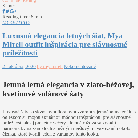
Continue reading
Share:
Reading time: 6 min
MY OUTFITS
Luxusná elegancia letných šiat, Mya
Mirell outfit inšpirácia pre slávnostné
príležitosti
21 októbra, 2020
by myamirell
Nekomentované
Jemná letná elegancia v zlato-béžovej,
kvetinové volánové šaty
Luxusné šaty so skvostným florálnym vzorom z jemného materiálu s
odleskom sú mojou aktuálnou módnou inšpiráciou pre slávnostné
príležitosti ale aj pre letné večery. Jemná ružová sa zrkadlí
harmonicky na sandáloch s nežným mašlovým uväzovaním okolo
členka, ktoré tvorili jeden z variantov tohto looku.