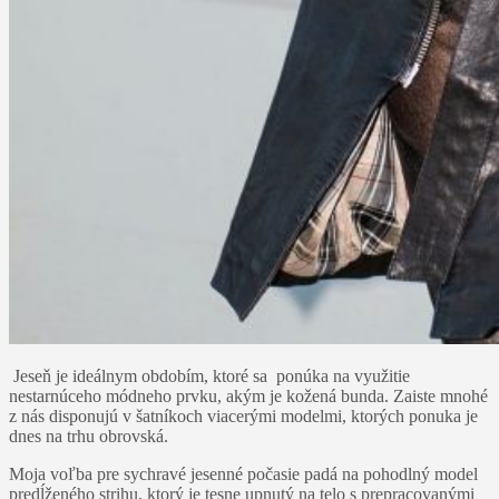
Jeseň je ideálnym obdobím, ktoré sa ponúka na využitie
nestarnúceho módneho prvku, akým je kožená bunda. Zaiste mnohé
z nás disponujú v šatníkoch viacerými modelmi, ktorých ponuka je
dnes na trhu obrovská.
Moja voľba pre sychravé jesenné počasie padá na pohodlný model
predĺženého strihu, ktorý je tesne upnutý na telo s prepracovanými