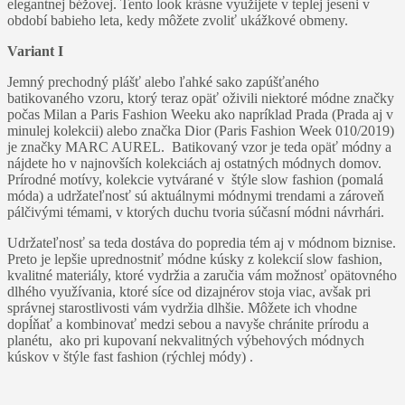
elegantnej béžovej. Tento look krásne využijete v teplej jeseni v
období babieho leta, kedy môžete zvoliť ukážkové obmeny.
Variant I
Jemný prechodný plášť alebo ľahké sako zapúšťaného
batikovaného vzoru, ktorý teraz opäť oživili niektoré módne značky
počas Milan a Paris Fashion Weeku ako napríklad Prada (Prada aj v
minulej kolekcii) alebo značka Dior (Paris Fashion Week 010/2019)
je značky MARC AUREL. Batikovaný vzor je teda opäť módny a
nájdete ho v najnovších kolekciách aj ostatných módnych domov.
Prírodné motívy, kolekcie vytvárané v štýle slow fashion (pomalá
móda) a udržateľnosť sú aktuálnymi módnymi trendami a zároveň
pálčivými témami, v ktorých duchu tvoria súčasní módni návrhári.
Udržateľnosť sa teda dostáva do popredia tém aj v módnom biznise.
Preto je lepšie uprednostniť módne kúsky z kolekcií slow fashion,
kvalitné materiály, ktoré vydržia a zaručia vám možnosť opätovného
dlhého využívania, ktoré síce od dizajnérov stoja viac, avšak pri
správnej starostlivosti vám vydržia dlhšie. Môžete ich vhodne
dopĺňať a kombinovať medzi sebou a navyše chránite prírodu a
planétu, ako pri kupovaní nekvalitných výbehových módnych
kúskov v štýle fast fashion (rýchlej módy) .