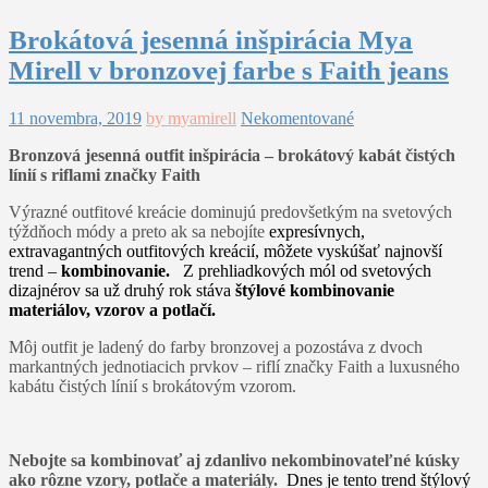
Brokátová jesenná inšpirácia Mya
Mirell v bronzovej farbe s Faith jeans
11 novembra, 2019
by myamirell
Nekomentované
Bronzová jesenná outfit inšpirácia – brokátový kabát čistých
línií s riflami značky Faith
Výrazné outfitové kreácie dominujú predovšetkým na svetových
týždňoch módy a preto ak sa nebojíte
expres
ívnych,
extravagantných outfitových kreácií, môžete vyskúšať najnovší
trend –
kombinovanie.
Z prehliadkových mól od svetových
dizajnérov sa už druhý rok stáva
štýlové kombinovanie
materiálov, vzorov a potlačí.
Môj outfit je ladený do farby bronzovej a pozostáva z dvoch
markantných jednotiacich prvkov – riflí značky Faith a luxusného
kabátu čistých línií s brokátovým vzorom.
Nebojte sa kombinovať aj zdanlivo nekombinovateľné kúsky
ako rôzne vzory, potlače a materiály.
Dnes je tento trend štýlový