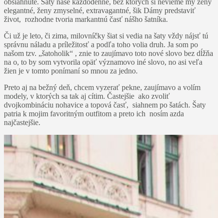
obsiahnuté. Šaty naše každodenné, bez ktorých si nevieme my ženy
elegantné, ženy zmyselné, extravagantné, šik Dámy predstaviť
život, rozhodne tvoria markantnú časť nášho šatníka.
Či už je leto, či zima, milovníčky šiat si vedia na šaty vždy nájsť tú
správnu náladu a príležitosť a podľa toho volia druh. Ja som po
našom tzv. „šatoholik“ , znie to zaujímavo toto nové slovo bez dĺžňa
na o, to by som vytvorila opäť významovo iné slovo, no asi veľa
žien je v tomto ponímaní so mnou za jedno.
Preto aj na bežný deň, chcem vyzerať pekne, zaujímavo a volím
modely, v ktorých sa tak aj cítim. Častejšie ako zvoliť
dvojkombináciu nohavice a topová časť, siahnem po šatách. Šaty
patria k mojim favoritným outfitom a preto ich nosím azda
najčastejšie.