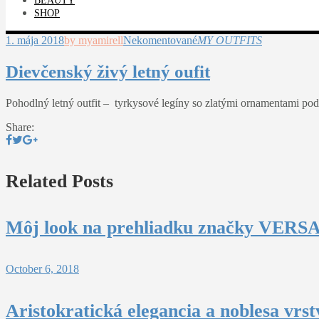
BEAUTY
SHOP
1. mája 2018
by myamirell
Nekomentované
MY OUTFITS
Dievčenský živý letný oufit
Pohodlný letný outfit – tyrkysové legíny so zlatými ornamentami po
Share:
Related Posts
Môj look na prehliadku značky VERSAC
October 6, 2018
Aristokratická elegancia a noblesa vrs