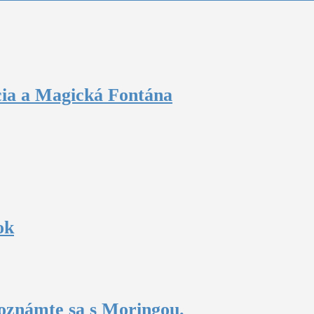
ncia a Magická Fontána
ok
oznámte sa s Moringou.