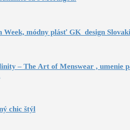
n Week, módny plásť GK_design Slovak
inity – The Art of Menswear , umenie p
u
ý chic štýl