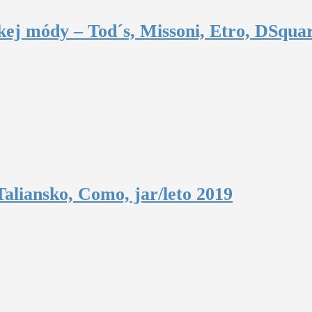
ej módy – Tod´s, Missoni, Etro, DSquar
aliansko, Como, jar/leto 2019