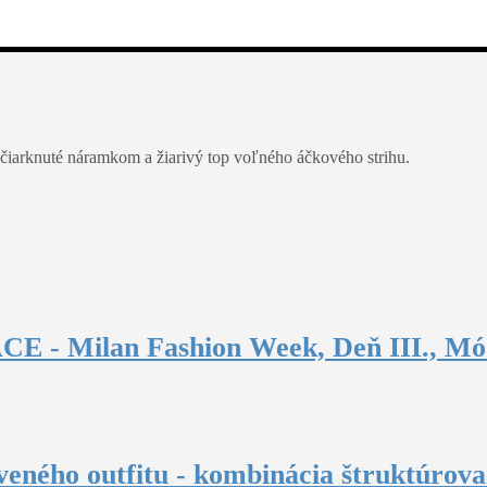
dčiarknuté náramkom a žiarivý top voľného áčkového strihu.
E - Milan Fashion Week, Deň III., Mód
tveného outfitu - kombinácia štruktúrov