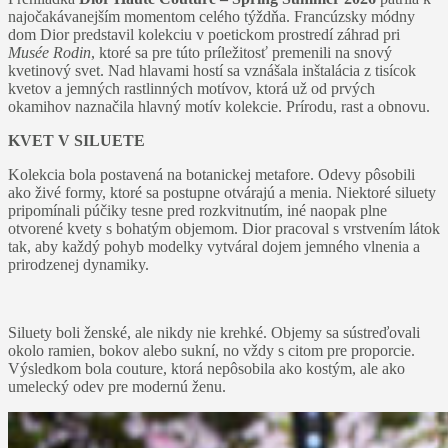
najočakávanejším momentom celého týždňa. Francúzsky módny
dom Dior predstavil kolekciu v poetickom prostredí záhrad pri
Musée Rodin
, ktoré sa pre túto príležitosť premenili na snový
kvetinový svet. Nad hlavami hostí sa vznášala inštalácia z tisícok
kvetov a jemných rastlinných motívov, ktorá už od prvých
okamihov naznačila hlavný motív kolekcie. Prírodu, rast a obnovu.
KVET V SILUETE
Kolekcia bola postavená na botanickej metafore. Odevy pôsobili
ako živé formy, ktoré sa postupne otvárajú a menia. Niektoré siluety
pripomínali púčiky tesne pred rozkvitnutím, iné naopak plne
otvorené kvety s bohatým objemom. Dior pracoval s vrstvením látok
tak, aby každý pohyb modelky vytváral dojem jemného vlnenia a
prirodzenej dynamiky.
Siluety boli ženské, ale nikdy nie krehké. Objemy sa sústreďovali
okolo ramien, bokov alebo sukní, no vždy s citom pre proporcie.
Výsledkom bola couture, ktorá nepôsobila ako kostým, ale ako
umelecký odev pre modernú ženu.