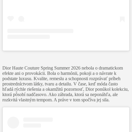
Dior Haute Couture Spring Summer 2026 nebola o dramatickom
efekte ani o provokácii. Bola o harmónii, pokoji a o návrate k
podstate luxusu. Kvalite, remeslu a schopnosti rozprávať príbeh
prostredníctvom látky, tvaru a detailu. V čase, keď móda často
hľadá rýchle riešenia a okamžitú pozornosť, Dior ponúkol kolekciu,
ktorá pôsobí nadčasovo. Ako záhrada, ktorá sa neponáhľa, ale
rozkvitá vlastným tempom. A práve v tom spočíva jej sila.