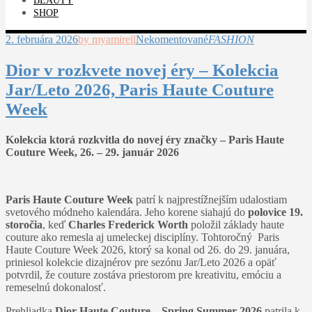
BEAUTY
SHOP
2. februára 2026
by myamirell
Nekomentované
FASHION
Dior v rozkvete novej éry – Kolekcia
Jar/Leto 2026, Paris Haute Couture
Week
Kolekcia ktorá rozkvitla do novej éry značky – Paris Haute
Couture Week, 26. – 29. január 2026
Paris Haute Couture Week
patrí k najprestížnejším udalostiam
svetového módneho kalendára. Jeho korene siahajú do
polovice 19.
storočia
, keď
Charles Frederick Worth
položil základy haute
couture ako remesla aj umeleckej disciplíny. Tohtoročný Paris
Haute Couture Week 2026, ktorý sa konal od 26. do 29. januára,
priniesol kolekcie dizajnérov pre sezónu Jar/Leto 2026 a opäť
potvrdil, že couture zostáva priestorom pre kreativitu, emóciu a
remeselnú dokonalosť.
Prehliadka
Dior Haute Couture – Spring Summer 2026
patrila k