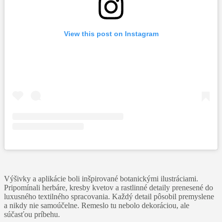
View this post on Instagram
Výšivky a aplikácie boli inšpirované botanickými ilustráciami.
Pripomínali herbáre, kresby kvetov a rastlinné detaily prenesené do
luxusného textilného spracovania. Každý detail pôsobil premyslene
a nikdy nie samoúčelne. Remeslo tu nebolo dekoráciou, ale
súčasťou príbehu.