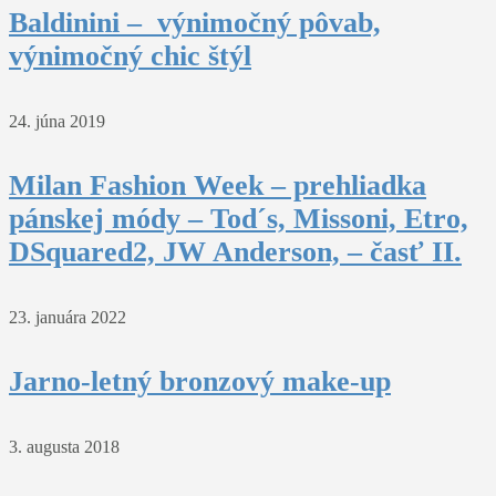
Baldinini – výnimočný pôvab,
výnimočný chic štýl
24. júna 2019
Milan Fashion Week – prehliadka
pánskej módy – Tod´s, Missoni, Etro,
DSquared2, JW Anderson, – časť II.
23. januára 2022
Jarno-letný bronzový make-up
3. augusta 2018