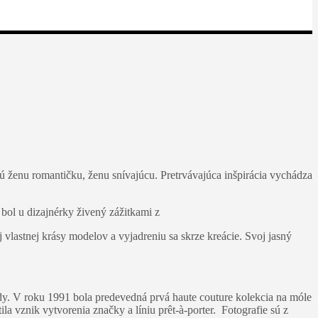
 ženu romantičku, ženu snívajúcu. Pretrvávajúca inšpirácia vychádza
e bol u dizajnérky živený zážitkami z
 vlastnej krásy modelov a vyjadreniu sa skrze kreácie. Svoj jasný
rady. V roku 1991 bola predevedná prvá haute couture kolekcia na móle
a vznik vytvorenia značky a líniu prêt-à-porter. Fotografie sú z