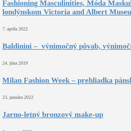
Fashioning Masculinities, Móda Maskul
londýnskom Victoria and Albert Muse
7. apríla 2022
Baldinini – výnimočný pôvab, výnimočn
24. júna 2019
Milan Fashion Week – prehliadka pánsk
23. januára 2022
Jarno-letný bronzový make-up