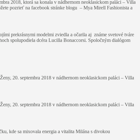
mbra 2018, ktorá sa konala v nádhernom neoklasickom paláci – Villa
môžete pozrieť na facebook stránke blogu – Mya Mirell Fashionista a
ojími prekrásnymi modelmi zviedla a očarila aj známe svetové tváre
rhoch spolupodiela dcéra Lucilla Bonaccorsi. Spoločným dialógom
 Ženy, 20. septembra 2018 v nádhernom neoklasickom paláci – Villa
 Ženy, 20. septembra 2018 v nádhernom neoklasickom paláci – Villa
ku, kde sa mixovala energia a vitalita Milána s divokou