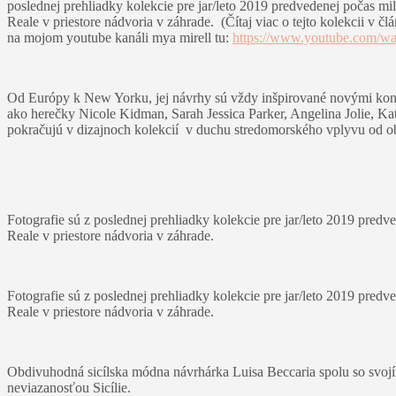
poslednej prehliadky kolekcie pre jar/leto 2019 predvedenej počas 
Reale v priestore nádvoria v záhrade. (Čítaj viac o tejto kolekcii v
na mojom youtube kanáli mya mirell tu:
https://www.youtube.com/
Od Európy k New Yorku, jej návrhy sú vždy inšpirované novými konce
ako herečky Nicole Kidman, Sarah Jessica Parker, Angelina Jolie, K
pokračujú v dizajnoch kolekcií v duchu stredomorského vplyvu od obľ
Fotografie sú z poslednej prehliadky kolekcie pre jar/leto 2019 pr
Reale v priestore nádvoria v záhrade.
Fotografie sú z poslednej prehliadky kolekcie pre jar/leto 2019 pr
Reale v priestore nádvoria v záhrade.
Obdivuhodná sicílska módna návrhárka Luisa Beccaria spolu so svojím 
neviazanosťou Sicílie.