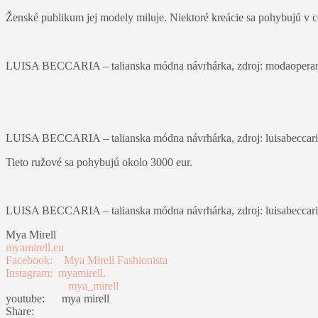
Ženské publikum jej modely miluje. Niektoré kreácie sa pohybujú v c
LUISA BECCARIA – talianska módna návrhárka, zdroj: modaopera
LUISA BECCARIA – talianska módna návrhárka, zdroj: luisabeccar
Tieto ružové sa pohybujú okolo 3000 eur.
LUISA BECCARIA – talianska módna návrhárka, zdroj: luisabeccar
Mya Mirell
myamirell.eu
Facebook: Mya Mirell Fashionista
Instagram: myamirell,
mya_mirell
youtube: mya mirell
Share: