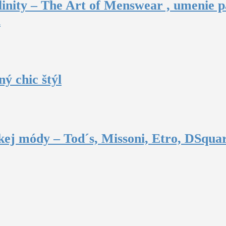
inity – The Art of Menswear , umenie p
u
ý chic štýl
ej módy – Tod´s, Missoni, Etro, DSquar