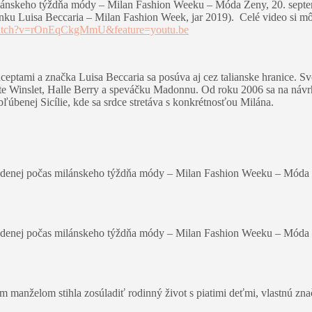
milánskeho týždňa módy – Milan Fashion Weeku – Móda Ženy, 20. septe
 článku Luisa Beccaria – Milan Fashion Week, jar 2019). Celé video si 
watch?v=rOnEqCkgMmU&feature=youtu.be
ptami a značka Luisa Beccaria sa posúva aj cez talianske hranice. Sv
ate Winslet, Halle Berry a speváčku Madonnu. Od roku 2006 sa na náv
úbenej Sicílie, kde sa srdce stretáva s konkrétnosťou Milána.
edvedenej počas milánskeho týždňa módy – Milan Fashion Weeku – Móda
edvedenej počas milánskeho týždňa módy – Milan Fashion Weeku – Móda
manželom stihla zosúladiť rodinný život s piatimi deťmi, vlastnú znač