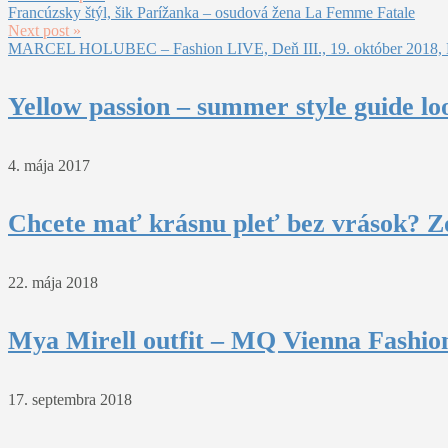
Francúzsky štýl, šik Parížanka – osudová žena La Femme Fatale
Next post »
MARCEL HOLUBEC – Fashion LIVE, Deň III., 19. október 2018, Br
Yellow passion – summer style guide lo
4. mája 2017
Chcete mať krásnu pleť bez vrások? Z
22. mája 2018
Mya Mirell outfit – MQ Vienna Fashio
17. septembra 2018