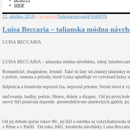
BEAUTY
SHOP
23. októbra 2018
by myamirell
Nekomentované
FASHION
Luisa Beccaria – talianska módna návrh
LUISA BECCARIA
LUISA BECCARIA – talianska módna návrhárka, zdroj: luisabeccaria
Romantické, imaginárne, ženské. Také sú šaty od známej talianskej 
z poézie, umenia a prírody, ktoré Luisa uplatňuje vo vytváraní krás
Inšpirácia a kreativita nepozná čas, nepozná priestor. Nemá slová k v
maľovania, hudby, poézie, filmov, drámy a dizajnu. Od jej prvej kolek
snový štýl posúvala dopredu prostredníctvom umeleckých galérií, jej 
Od jej debutu počas rokov 80., jej štýl a estetika sa vykryštalizova
v Ríme a v Paríži. Od roku 2001, kreativita návrhárky Luisa Beccaria