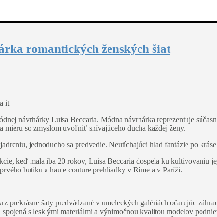
árka romantických ženských šiat
 it
módnej návrhárky Luisa Beccaria. Módna návrhárka reprezentuje súčasnú
y na mieru so zmyslom uvoľniť snívajúceho ducha každej ženy.
yjadreniu, jednoducho sa predvedie. Neutíchajúci hlad fantázie po krás
cie, keď mala iba 20 rokov, Luisa Beccaria dospela ku kultivovaniu jej
prvého butiku a haute couture prehliadky v Ríme a v Paríži.
la skrz prekrásne šaty predvádzané v umeleckých galériách očarujúc záh
 spojená s lesklými materiálmi a výnimočnou kvalitou modelov podnietil