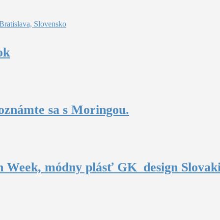
atislava, Slovensko
ok
oznámte sa s Moringou.
n Week, módny plásť GK_design Slovak