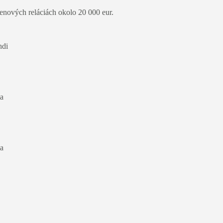
enových reláciách okolo 20 000 eur.
ndi
ia
ia