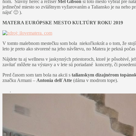
ňom. Slávny herec a režisér
Mel Gibson
si toto mesto vybral pre na
jedinečné miesto so zvláštnym vyžarovaním a Taliansko je na neho prá
nájsť 🙂 ).
MATERA EURÓPSKE MESTO KULTÚRY ROKU 2019
V tomto malebnom mestečku som bola niekoľkokrát a o tom, že stojí za
leto je preto ako stvorené na jeho návštevu, no Matera je pekná počas
Nájdete tu aj wellness v jaskynných priestoroch, ktoré je pôsobivé, j
zavítať môžete na výstavy a v lete sú poriadané koncerty, či posed
Pred časom som tam bola na akcii s
talianskym dizajnérom topánok
značku Armani –
Antonia dell´Atte
(dáma v modrom tope).
.