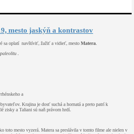
9, mesto jaskýň a kontrastov
 sa oplatí navštíviť, žažiť a vidieť, mesto
Matera
.
paleolitu .
Tyrhénskeho a
yvateľov. Krajina je dosť suchá a hornatá a preto patrí k
lé zisky a Taliani sú naň právom hrdí.
 ako toto mesto vyzerá. Matera sa preslávila v tomto filme ale nielen v