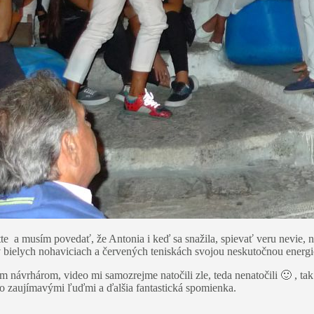
 a musím povedať, že Antonia i keď sa snažila, spievať veru nevie, ne
 bielych nohaviciach a červených teniskách svojou neskutočnou energiou
m návrhárom, video mi samozrejme natočili zle, teda nenatočili 🙂 , ta
 so zaujímavými ľuďmi a ďalšia fantastická spomienka.