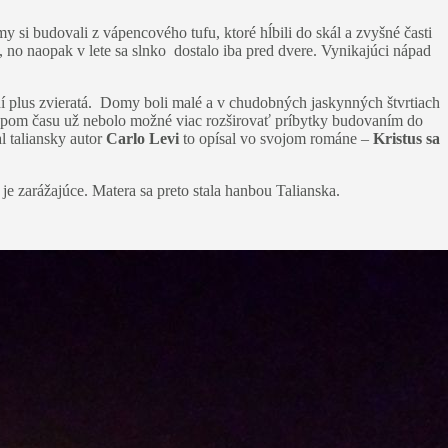
 si budovali z vápencového tufu, ktoré hĺbili do skál a zvyšné časti
, no naopak v lete sa slnko dostalo iba pred dvere. Vynikajúci nápad
udí plus zvieratá. Domy boli malé a v chudobných jaskynných štvrtiach
stupom času už nebolo možné viac rozširovať príbytky budovaním do
l taliansky autor
Carlo Levi
to opísal vo svojom románe –
Kristus sa
je zarážajúce. Matera sa preto stala hanbou Talianska.