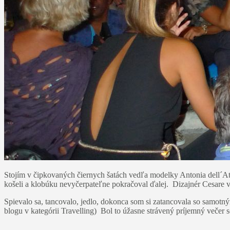
Stojím v čipkovaných čiernych šatách vedľa modelky Antonia dell´Atte
košeli a klobúku nevyčerpateľne pokračoval ďalej. Dizajnér Cesare v
Spievalo sa, tancovalo, jedlo, dokonca som si zatancovala so samotný
blogu v kategórii Travelling) Bol to úžasne strávený príjemný večer