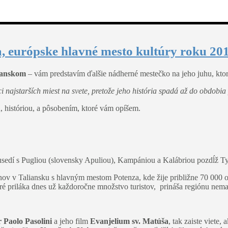
, európske hlavné mesto kultúry roku 201
ianskom
– vám predstavím ďalšie nádherné mestečko na jeho juhu, ktoré
ici najstarších miest na svete, pretože jeho história spadá až do obdobia 
u, históriou, a pôsobením, ktoré vám opíšem.
 susedí s Pugliou (slovensky Apuliou), Kampániou a Kalábriou pozdĺž 
ov v Taliansku s hlavným mestom Potenza, kde žije približne 70 000 ob
ré priláka dnes už každoročne množstvo turistov, prináša regiónu nema
r Paolo Pasolini
a jeho film
Evanjelium sv. Matúša
, tak zaiste viete,