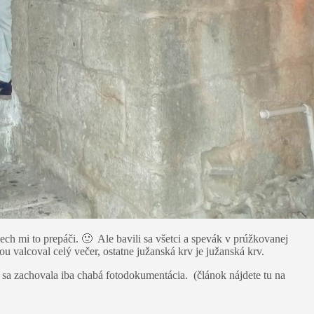
ch mi to prepáči. 🙂 Ale bavili sa všetci a spevák v prúžkovanej
 valcoval celý večer, ostatne južanská krv je južanská krv.
k sa zachovala iba chabá fotodokumentácia. (článok nájdete tu na