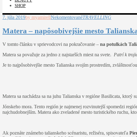
BEAUTY
SHOP
7. júla 2019
by myamirell
Nekomentované
TRAVELLING
Matera – napôsobivejšie mesto Talianska
V tomto článku v sprievodcovi na pokračovanie –
na potulkách Tal
Matera sa považuje za jedno z najstarších miest na svete.
Patrí k troj
Je to najpôsobivejšie mesto Talianska svojím prostredím, zvláštnosťo
Matera sa nachádza sa na juhu Talianska v regióne Basilicata, ktorý
Jónskeho mora. Tento región je najmenej rozvinutejší spomedzi región
najchudobnejším. Matera ako zveladené mesto turistického ruchu, kto
Ak poznáte známeho talianskeho scénaristu, režiséra, spisovateľa
Pie