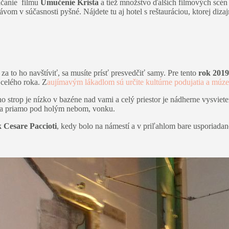
táčanie filmu
Umučenie Krista
a tiež množstvo ďalších filmových scén 
vom v súčasnosti pyšné. Nájdete tu aj hotel s reštauráciou, ktorej diza
 to ho navštíviť, sa musíte prísť presvedčiť samy. Pre tento
rok 2019
 celého roka. Z
aujímavým lákadlom sú určite kultúrne podujatia a múze
eho strop je nízko v bazéne nad vami a celý priestor je nádherne vysvi
enia priamo pod holým nebom, vonku.
 Cesare Paccioti
, kedy bolo na námestí a v priľahlom bare usporiada