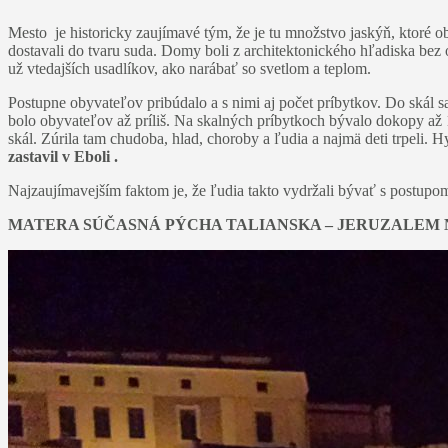
Mesto je historicky zaujímavé tým, že je tu množstvo jaskýň, ktoré ob
dostavali do tvaru suda. Domy boli z architektonického hľadiska bez o
už vtedajších usadlíkov, ako narábať so svetlom a teplom.
Postupne obyvateľov pribúdalo a s nimi aj počet príbytkov. Do skál s
bolo obyvateľov až príliš. Na skalných príbytkoch bývalo dokopy až
skál. Zúrila tam chudoba, hlad, choroby a ľudia a najmä deti trpeli. 
zastavil v Eboli .
Najzaujímavejším faktom je, že ľudia takto vydržali bývať s postupom
MATERA SÚČASNÁ PÝCHA TALIANSKA – JERUZALEM 