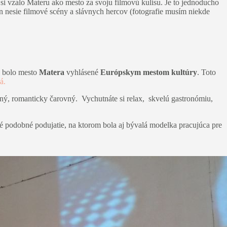
si vzalo Materu ako mesto za svoju filmovú kulisu. Je to jednoducho
jn nesie filmové scény a slávnych hercov (fotografie musím niekde
bolo mesto
Matera
vyhlásené
Európskym mestom kultúry
. Toto
á.
etený, romanticky čarovný. Vychutnáte si relax, skvelú gastronómiu,
né podobné podujatie, na ktorom bola aj bývalá modelka pracujúca pre