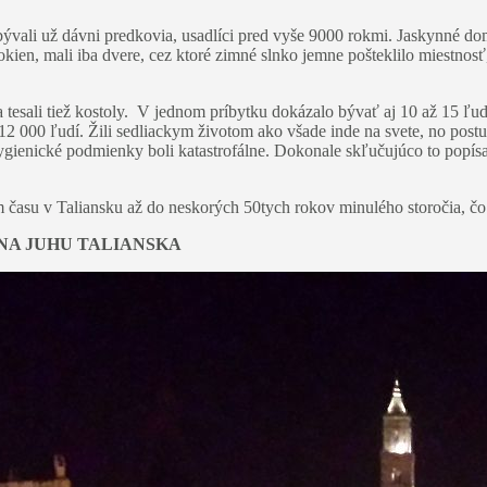
ývali už dávni predkovia, usadlíci pred vyše 9000 rokmi. Jaskynné domy
kien, mali iba dvere, cez ktoré zimné slnko jemne pošteklilo miestnosť
a tesali tiež kostoly. V jednom príbytku dokázalo bývať aj 10 až 15 ľ
 12 000 ľudí. Žili sedliackym životom ako všade inde na svete, no po
Hygienické podmienky boli katastrofálne. Dokonale skľučujúco to popísa
 času v Taliansku až do neskorých 50tych rokov minulého storočia, čo 
NA JUHU TALIANSKA