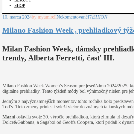
BEAUTY
SHOP
10. marca 2024
by myamirell
Nekomentované
FASHION
Milano Fashion Week , prehliadkový týž
Milan Fashion Week, dámsky prehliadko
trendy, Alberta Ferretti, časť III.
Milano Fashion Week Women’s Season pre jeseň/zimu 2024/2025, ktorý
digitálne prehliadky. Tento týždeň módy bol výnimočný nielen pre jeho
Jedným z najvýznamnejších momentov tohto ročníka bolo predstavenie
Tod’s. Tieto zmeny priniesli svieži vietor do známych talianskych m
Marni
oslávila svoje 30. výročie prehliadkou, ktorá zhrnula tri des
Dolce&Gabbana, a Sagaboi od Geoffa Coopera, ktorí pridali k dynam