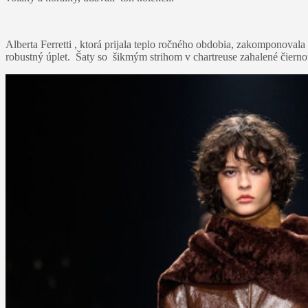
Alberta Ferretti , ktorá prijala teplo ročného obdobia, zakomponoval
robustný úplet. Šaty so šikmým strihom v chartreuse zahalené čiernou 