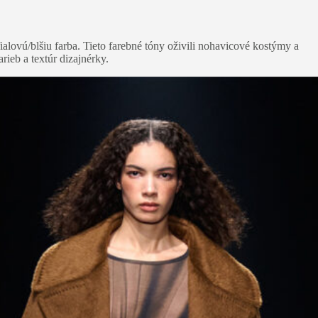
ialovú/blšiu farba. Tieto farebné tóny oživili nohavicové kostýmy a
rieb a textúr dizajnérky.