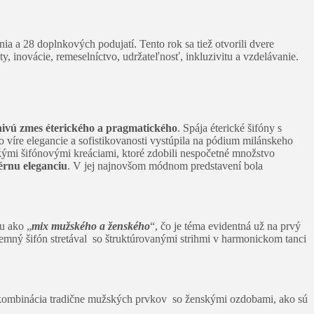
nia a 28 doplnkových podujatí. Tento rok sa tiež otvorili dvere
, inovácie, remeselníctvo, udržateľnosť, inkluzivitu a vzdelávanie.
vú zmes éterického a pragmatického
. Spája éterické šifóny s
 víre elegancie a sofistikovanosti vystúpila na pódium milánskeho
ckými šifónovými kreáciami, ktoré zdobili nespočetné množstvo
érnu eleganciu
. V jej najnovšom módnom predstavení bola
iu ako „
mix mužského a ženského
“, čo je téma evidentná už na prvý
 jemný šifón stretával so štruktúrovanými strihmi v harmonickom tanci
o kombinácia tradične mužských prvkov so ženskými ozdobami, ako sú