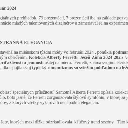
uár 2024
itálnych prehliadok, 79 prezentácií, 7 prezentácií iba na základe pozva
ntácie mladých talentovaných dizajnérov a zameriaval sa na experimenty
ESTRANNÁ ELEGANCIA
edstavená na milánskom týždni módy vo februári 2024 , ponúkla
podmani
rným oblečením.
Kolekcia Alberty Ferretti Jeseň-Zima 2024-2025
vo
ríťažlivosti a jemnosti
ušitej na mieru. Ferretti, známa svojimi éteri
adko spojila svoj
typický romantizmus so sviežim pohľadom na lež
oblasť špeciálnych príležitostí. Samotná Alberta Ferretti opísala kolekc
lo, bolo jasné, že Ferretti zorganizovala štýlovú symfóniu, v ktorej sa
ľadov, z ktorých všetky vyžarovali nenápadnú eleganciu.
ové šaty, ktorých maxi dĺžka odzrkadľovala kľúčový trend sezóny. Tát