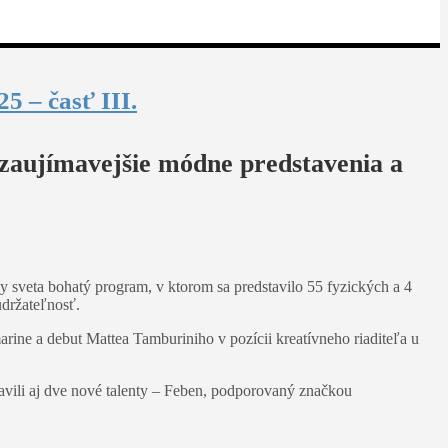
5 – časť III.
jzaujímavejšie módne predstavenia a
 sveta bohatý program, v ktorom sa predstavilo 55 fyzických a 4
udržateľnosť.
ine a debut Mattea Tamburiniho v pozícii kreatívneho riaditeľa u
tavili aj dve nové talenty – Feben, podporovaný značkou