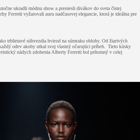
točne ukradli módnu show a preniesli divákov do sveta čistej
 Ferretti vyžarovali auru nadčasovej elegancie, ktorá je ideálna pre
ako trblietavé súhvezdia hviezd na súmraku oblohy. Od žiarivých
aždý odev akoby utkal svoj vlastný očarujúci príbeh. Tieto kúsky
stický nádych zdobenia Alberty Ferretti bol prítomný v celej