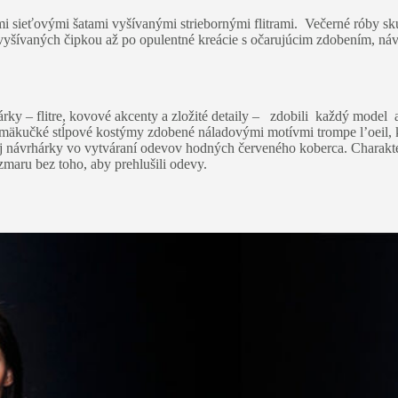
i sieťovými šatami vyšívanými striebornými flitrami. Večerné róby sku
šívaných čipkou až po opulentné kreácie s očarujúcim zdobením, návrhy
ky – flitre, kovové akcenty a zložité detaily – zdobili každý model 
mäkučké stĺpové kostýmy zdobené náladovými motívmi trompe l’oeil, k
j návrhárky vo vytváraní odevov hodných červeného koberca. Charakteri
zmaru bez toho, aby prehlušili odevy.