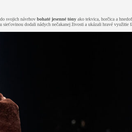
a do svojich návrhov
bohaté jesenné tóny
ako tekvica, horčica a hnedof
sieťovinou dodali nádych nečakanej živosti a ukázali hravé využitie fa