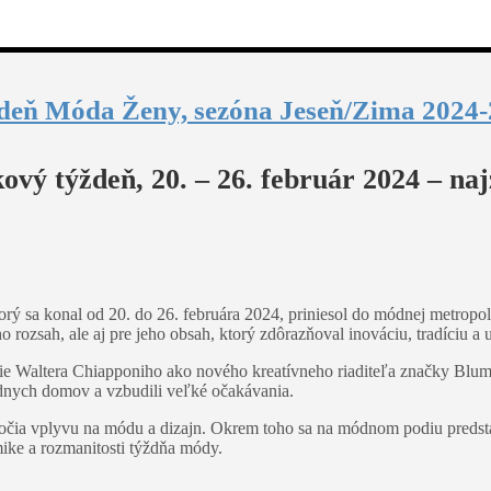
deň Móda Ženy, sezóna Jeseň/Zima 2024-2
vý týždeň, 20. – 26. február 2024 – na
 sa konal od 20. do 26. februára 2024, priniesol do módnej metropoly
 rozsah, ale aj pre jeho obsah, ktorý zdôrazňoval inováciu, tradíciu a 
 Waltera Chiapponiho ako nového kreatívneho riaditeľa značky Blumar
ódnych domov a vzbudili veľké očakávania.
aťročia vplyvu na módu a dizajn. Okrem toho sa na módnom podiu preds
ike a rozmanitosti týždňa módy.