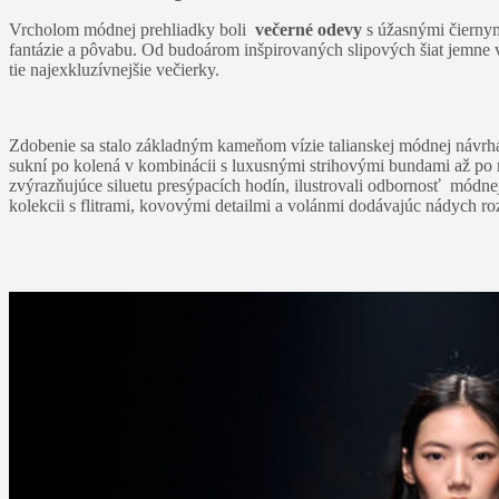
Vrcholom módnej prehliadky boli
večerné odevy
s úžasnými čiernym
fantázie a pôvabu. Od budoárom inšpirovaných slipových šiat jemne vy
tie najexkluzívnejšie večierky.
Zdobenie sa stalo základným kameňom vízie talianskej módnej návrhár
sukní po kolená v kombinácii s luxusnými strihovými bundami až po 
zvýrazňujúce siluetu presýpacích hodín, ilustrovali odbornosť módne
kolekcii s flitrami, kovovými detailmi a volánmi dodávajúc nádych ro