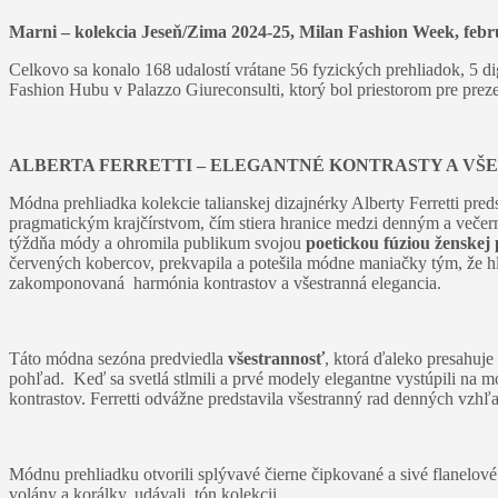
Marni – kolekcia Jeseň/Zima 2024-25, Milan Fashion Week, febr
Celkovo sa konalo 168 udalostí vrátane 56 fyzických prehliadok, 5 dig
Fashion Hubu v Palazzo Giureconsulti, ktorý bol priestorom pre preze
ALBERTA FERRETTI – ELEGANTNÉ KONTRASTY A VŠ
Módna prehliadka kolekcie talianskej dizajnérky Alberty Ferretti pr
pragmatickým krajčírstvom, čím stiera hranice medzi denným a veče
týždňa módy a ohromila publikum svojou
poetickou fúziou ženskej p
červených kobercov, prekvapila a potešila módne maniačky tým, že hl
zakomponovaná harmónia kontrastov a všestranná elegancia.
Táto módna sezóna predviedla
všestrannosť
, ktorá ďaleko presahuje 
pohľad. Keď sa svetlá stlmili a prvé modely elegantne vystúpili na mó
kontrastov. Ferretti odvážne predstavila všestranný rad denných vzh
Módnu prehliadku otvorili splývavé čierne čipkované a sivé flanel
volány a korálky, udávali tón kolekcii.