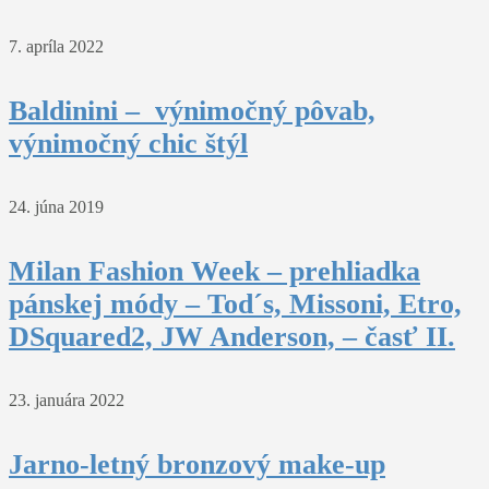
7. apríla 2022
Baldinini – výnimočný pôvab,
výnimočný chic štýl
24. júna 2019
Milan Fashion Week – prehliadka
pánskej módy – Tod´s, Missoni, Etro,
DSquared2, JW Anderson, – časť II.
23. januára 2022
Jarno-letný bronzový make-up