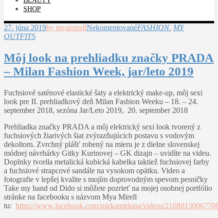
BEAUTY
SHOP
27. júna 2019
by myamirell
Nekomentované
FASHION
,
MY
OUTFITS
Môj look na prehliadku značky PRADA
– Milan Fashion Week, jar/leto 2019
Fuchsiové saténové elastické šaty a elektrický make-up, môj sexi
look pre II. prehliadkový deň Milan Fashion Weeku – 18. – 24.
september 2018, sezóna Jar/Leto 2019, 20. september 2018
Prehliadka značky PRADA a môj elektrický sexi look tvorený z
fuchsiových žiarivých šiat zvýrazňujúcich postavu s vodovým
dekoltom. Zvrchný plášť robený na mieru je z dielne slovenskej
módnej návrhárky Gitky Kurinovej – GK dizajn – uvidíte na videu.
Doplnky tvorila metalická kubická kabelka taktiež fuchsiovej farby
a fuchsiové strapcové sandále na vysokom opätku. Video a
fotografie v lepšej kvalite s mojím doprovodným spevom pesničky
Take my hand od Dido si môžete pozrieť na mojej osobnej portfólio
stránke na facebooku s názvom Mya Mirell
tu:
https://www.facebook.com/mirkamirkina/videos/2168015006770