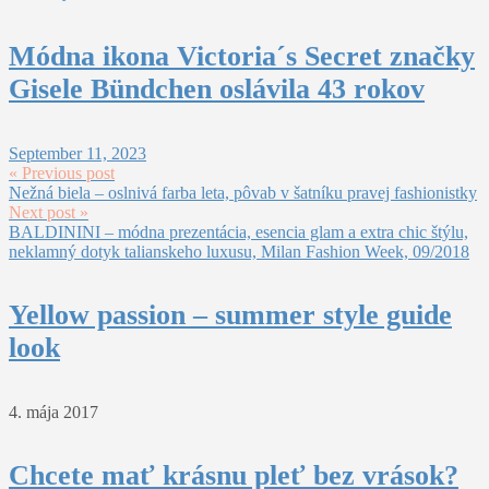
Módna ikona Victoria´s Secret značky
Gisele Bündchen oslávila 43 rokov
September 11, 2023
« Previous post
Nežná biela – oslnivá farba leta, pôvab v šatníku pravej fashionistky
Next post »
BALDININI – módna prezentácia, esencia glam a extra chic štýlu,
neklamný dotyk talianskeho luxusu, Milan Fashion Week, 09/2018
Yellow passion – summer style guide
look
4. mája 2017
Chcete mať krásnu pleť bez vrások?