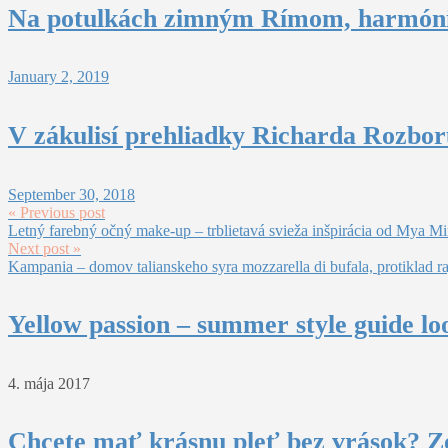
Na potulkách zimným Rímom, harmón
January 2, 2019
V zákulisí prehliadky Richarda Rozbo
September 30, 2018
« Previous post
Letný farebný očný make-up – trblietavá svieža inšpirácia od Mya Mir
Next post »
Kampania – domov talianskeho syra mozzarella di bufala, protiklad r
Yellow passion – summer style guide lo
4. mája 2017
Chcete mať krásnu pleť bez vrások? Z