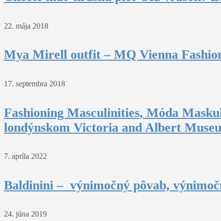
22. mája 2018
Mya Mirell outfit – MQ Vienna Fashio
17. septembra 2018
Fashioning Masculinities, Móda Maskul
londýnskom Victoria and Albert Muse
7. apríla 2022
Baldinini – výnimočný pôvab, výnimočn
24. júna 2019