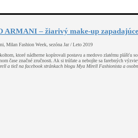
O ARMANI – žiarivý make-up zapadajúce
ni, Milan Fashion Week, sezóna Jar / Leto 2019
koltom, ktoré nádherne kopírovali postavu a medovo zlatému plášťu s
 čase značné zručnosti. Ak si trúfate a nebojíte sa farebných výzviev, 
ell a tiež na facebook stránkach blogu Mya Mirell Fashionista a osobn