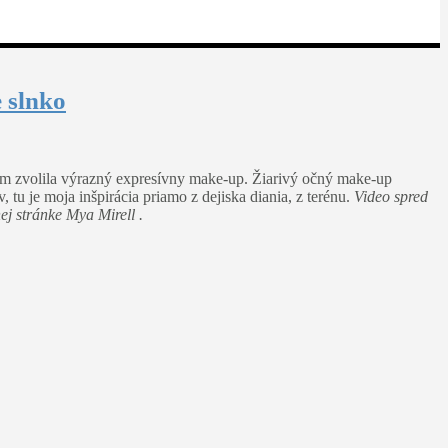
 slnko
om zvolila výrazný expresívny make-up. Žiarivý očný make-up
tu je moja inšpirácia priamo z dejiska diania, z terénu.
Video spred
ej stránke Mya Mirell .