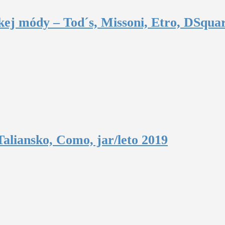
ej módy – Tod´s, Missoni, Etro, DSquar
aliansko, Como, jar/leto 2019