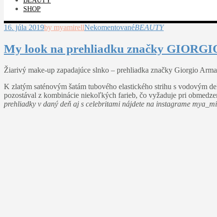
BEAUTY
SHOP
16. júla 2019
by myamirell
Nekomentované
BEAUTY
My look na prehliadku značky GIORGI
Žiarivý make-up zapadajúce slnko – prehliadka značky Giorgio Arma
K zlatým saténovým šatám tubového elastického strihu s vodovým de
pozostával z kombinácie niekoľkých farieb, čo vyžaduje pri obmedzenom
prehliadky v daný deň aj s celebritami nájdete na instagrame mya_mir