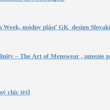
n Week, módny plásť GK_design Slovak
inity – The Art of Menswear , umenie p
u
ý chic štýl