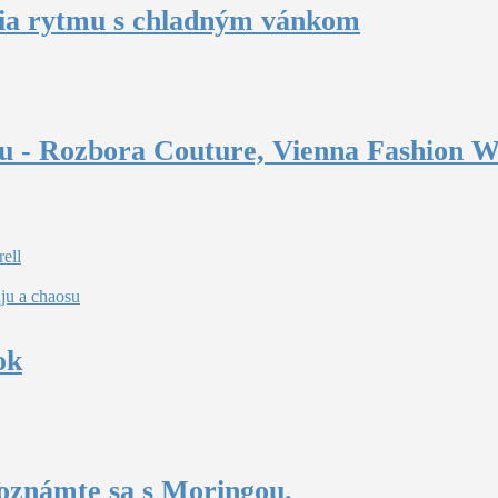
ia rytmu s chladným vánkom
ru - Rozbora Couture, Vienna Fashion 
ell
aju a chaosu
ok
oznámte sa s Moringou.