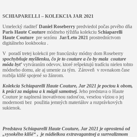
SCHIAPARELLI – KOLEKCIA JAR 2021
Umelecký riaditeľ
Daniel Roseberry
predviedol počas prvého dňa
Paris Haute Couture
módneho týždňa kolekciu
Schiaparelli
Haute Couture
pre sezónu
Jar/Leto 2021
prostredníctvom
digitálneho lookbooku .
V poradí tretej kolekcii pre francúzsky módny dom Roseberry
spochybňuje myšlienku, čo je to couture a čo by mala couture
móda byť
vytváraním odevov, ktoré rešpektujú tradíciu nielen tohto
módneho domu, ale aj umenie za tým. Zároveň v rovnakom čase
rozbíja klišé spojené so žánrom.
Kolekcia Schiaparelli Haute Couture, Jar 2021 je poctou k obom,
k práci za mágiou a k mágii samotnej.
Jeho predstava o Haute
Couture je naplnená inovatívnou radosťou, veselou víziou o jej
modernosti bez použitia jemných materiálov a rozprávkových
sukienok.
Predstava Schiaparelli Haute Couture, Jar 2021 je oprostená od
„vysokého klišé“ , je nádielkou extravagantnej a surrealizmom