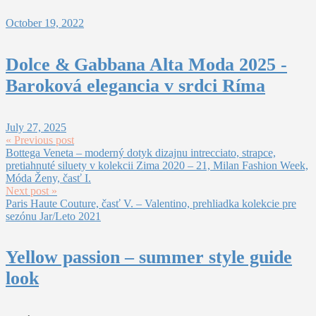
October 19, 2022
Dolce & Gabbana Alta Moda 2025 -
Baroková elegancia v srdci Ríma
July 27, 2025
« Previous post
Bottega Veneta – moderný dotyk dizajnu intrecciato, strapce,
pretiahnuté siluety v kolekcii Zima 2020 – 21, Milan Fashion Week,
Móda Ženy, časť I.
Next post »
Paris Haute Couture, časť V. – Valentino, prehliadka kolekcie pre
sezónu Jar/Leto 2021
Yellow passion – summer style guide
look