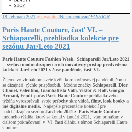
BEAUTY
SHOP
18. februára 2021
by myamirell
Nekomentované
FASHION
Paris Haute Couture, časť VI. –
Schiaparelli, prehliadka kolekcie pre
sezónu Jar/Leto 2021
Paris Haute Couture Fashion Week, Schiaparelli Jar/Leto 2021
– svetoví módni dizajnéri a ich inovatívny prístup predvedenia
kolekcií Jar/Leto 2021 v čase pandémie, časť VI.
Žijeme vo virtuálnom svete kvôli koronavírusovej pandémii, čomu
sa dizajnéri rýchlo prispôsobili. Módne značky
Schiaparelli, Dior,
Chanel, Valentino, Giambattista Valli, Viktor & Rolf, Giorgio
Armani, Fendi
počas
Paris Haute Couture
prehliadkového
týždňa vyrozprávali svoje
príbehy
skrz
videá, filmy, look booky a
iné digitálne médiá.
Najlepšie prezentácie kolekcií pre
nadchádzajúcu sezónu
Jar/Leto 2021 z Paris Haute Couture
módneho týždňa, ktorý sa konal v januári 2021, vám prinášam v
ďalšom pokračovaní, v VI. časti článku s témou Schiaparelli Haute
Couture.