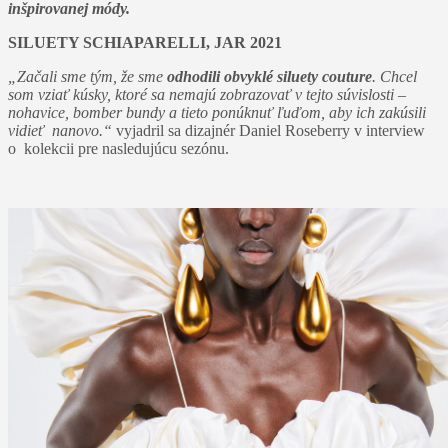
inšpirovanej módy.
SILUETY SCHIAPARELLI, JAR 2021
„Začali sme tým, že sme
odhodili obvyklé siluety couture
. Chcel
som vziať kúsky, ktoré sa nemajú zobrazovať v tejto súvislosti –
nohavice, bomber bundy a tieto ponúknuť ľuďom, aby ich zakúsili
vidieť nanovo.“
vyjadril sa dizajnér Daniel Roseberry v interview
o kolekcii pre nasledujúcu sezónu.