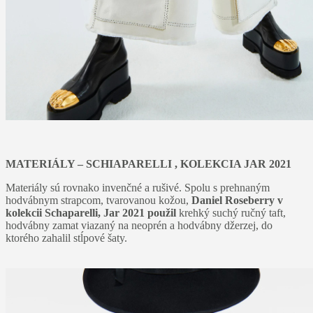
MATERIÁLY – SCHIAPARELLI , KOLEKCIA JAR 2021
Materiály sú rovnako invenčné a rušivé. Spolu s prehnaným
hodvábnym strapcom, tvarovanou kožou,
Daniel Roseberry v
kolekcii Schaparelli, Jar 2021 použil
krehký suchý ručný taft,
hodvábny zamat viazaný na neoprén a hodvábny džerzej, do
ktorého zahalil stĺpové šaty.