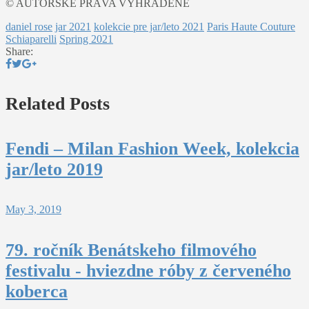
© AUTORSKÉ PRÁVA VYHRADENÉ
daniel rose
jar 2021
kolekcie pre jar/leto 2021
Paris Haute Couture
Schiaparelli
Spring 2021
Share:
Related Posts
Fendi – Milan Fashion Week, kolekcia
jar/leto 2019
May 3, 2019
79. ročník Benátskeho filmového
festivalu - hviezdne róby z červeného
koberca