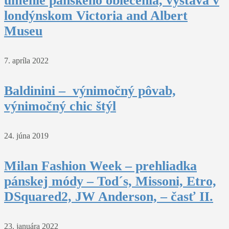
umenie pánskeho oblečenia, výstava v
londýnskom Victoria and Albert
Museu
7. apríla 2022
Baldinini – výnimočný pôvab,
výnimočný chic štýl
24. júna 2019
Milan Fashion Week – prehliadka
pánskej módy – Tod´s, Missoni, Etro,
DSquared2, JW Anderson, – časť II.
23. januára 2022