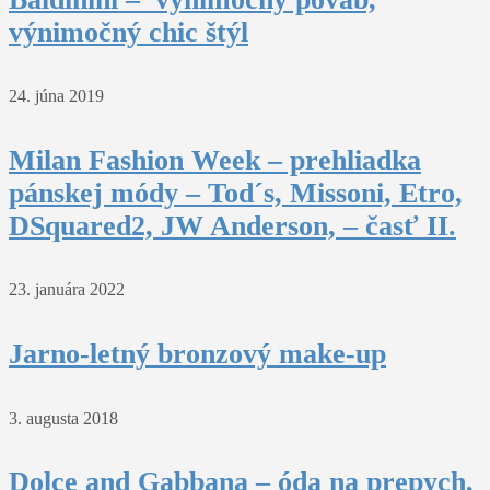
výnimočný chic štýl
24. júna 2019
Milan Fashion Week – prehliadka
pánskej módy – Tod´s, Missoni, Etro,
DSquared2, JW Anderson, – časť II.
23. januára 2022
Jarno-letný bronzový make-up
3. augusta 2018
Dolce and Gabbana – óda na prepych,