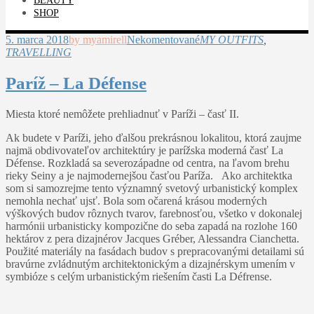
BEAUTY
SHOP
5. marca 2018
by myamirell
Nekomentované
MY OUTFITS
,
TRAVELLING
Paríž – La Défense
Miesta ktoré nemôžete prehliadnuť v Paríži – časť II.
Ak budete v Paríži, jeho ďalšou prekrásnou lokalitou, ktorá zaujme
najmä obdivovateľov architektúry je parížska moderná časť La
Défense. Rozkladá sa severozápadne od centra, na ľavom brehu
rieky Seiny a je najmodernejšou časťou Paríža. Ako architektka
som si samozrejme tento významný svetový urbanistický komplex
nemohla nechať ujsť. Bola som očarená krásou moderných
výškových budov rôznych tvarov, farebnosťou, všetko v dokonalej
harmónii urbanisticky kompozične do seba zapadá na rozlohe 160
hektárov z pera dizajnérov Jacques Gréber, Alessandra Cianchetta.
Použité materiály na fasádach budov s prepracovanými detailami sú
bravúrne zvládnutým architektonickým a dizajnérskym umením v
symbióze s celým urbanistickým riešením časti La Défrense.