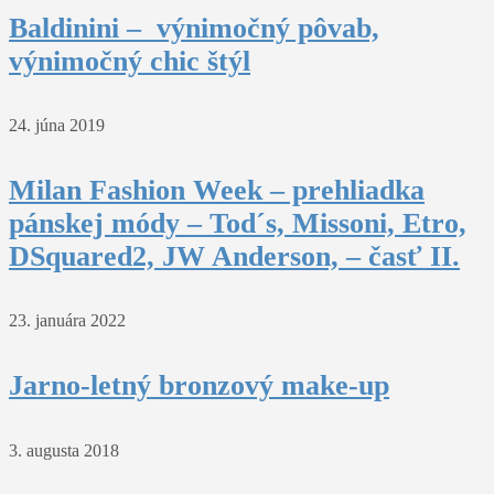
Baldinini – výnimočný pôvab,
výnimočný chic štýl
24. júna 2019
Milan Fashion Week – prehliadka
pánskej módy – Tod´s, Missoni, Etro,
DSquared2, JW Anderson, – časť II.
23. januára 2022
Jarno-letný bronzový make-up
3. augusta 2018