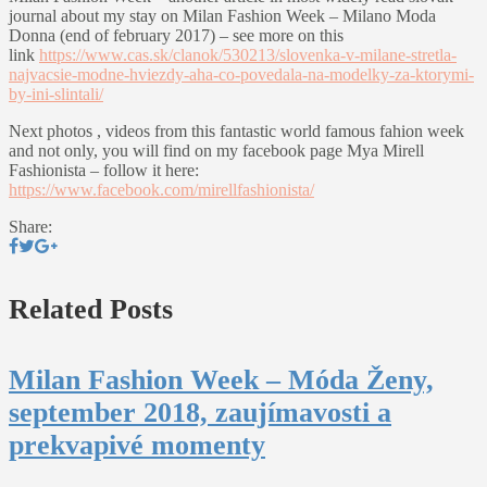
journal about my stay on Milan Fashion Week – Milano Moda
Donna (end of february 2017) – see more on this
link
https://www.cas.sk/clanok/530213/slovenka-v-milane-stretla-
najvacsie-modne-hviezdy-aha-co-povedala-na-modelky-za-ktorymi-
by-ini-slintali/
Next photos , videos from this fantastic world famous fahion week
and not only, you will find on my facebook page Mya Mirell
Fashionista – follow it here:
https://www.facebook.com/mirellfashionista/
Share:
Related Posts
Milan Fashion Week – Móda Ženy,
september 2018, zaujímavosti a
prekvapivé momenty