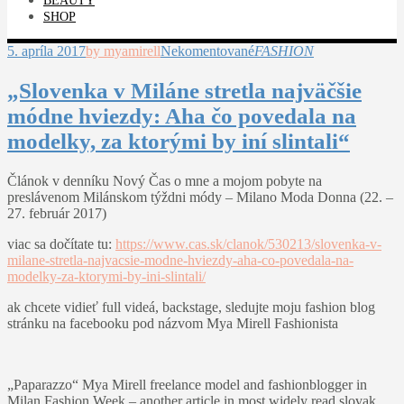
BEAUTY
SHOP
5. apríla 2017
by myamirell
Nekomentované
FASHION
„Slovenka v Miláne stretla najväčšie
módne hviezdy: Aha čo povedala na
modelky, za ktorými by iní slintali“
Článok v denníku Nový Čas o mne a mojom pobyte na
preslávenom Milánskom týždni módy – Milano Moda Donna (22. –
27. február 2017)
viac sa dočítate tu:
https://www.cas.sk/clanok/530213/slovenka-v-
milane-stretla-najvacsie-modne-hviezdy-aha-co-povedala-na-
modelky-za-ktorymi-by-ini-slintali/
ak chcete vidieť full videá, backstage, sledujte moju fashion blog
stránku na facebooku pod názvom Mya Mirell Fashionista
„Paparazzo“ Mya Mirell freelance model and fashionblogger in
Milan Fashion Week – another article in most widely read slovak