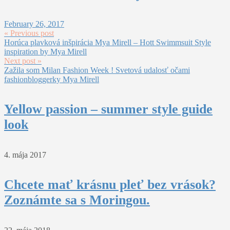
February 26, 2017
« Previous post
Horúca plavková inšpirácia Mya Mirell – Hott Swimmsuit Style
inspiration by Mya Mirell
Next post »
Zažila som Milan Fashion Week ! Svetová udalosť očami
fashionbloggerky Mya Mirell
Yellow passion – summer style guide
look
4. mája 2017
Chcete mať krásnu pleť bez vrások?
Zoznámte sa s Moringou.