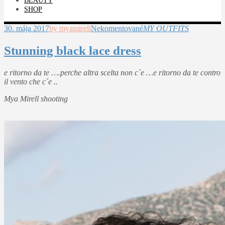
BEAUTY
SHOP
30. mája 2017
by myamirell
Nekomentované
MY OUTFITS
Stunning black lace dress
e ritorno da te ….perche altra scelta non c´e …e ritorno da te contro
il vento che c´e ..
Mya Mirell shooting