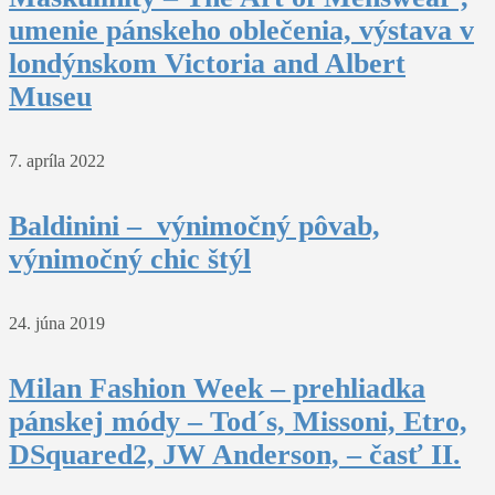
umenie pánskeho oblečenia, výstava v
londýnskom Victoria and Albert
Museu
7. apríla 2022
Baldinini – výnimočný pôvab,
výnimočný chic štýl
24. júna 2019
Milan Fashion Week – prehliadka
pánskej módy – Tod´s, Missoni, Etro,
DSquared2, JW Anderson, – časť II.