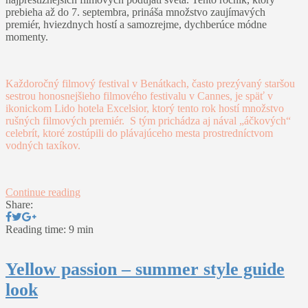
prebieha až do 7. septembra, prináša množstvo zaujímavých
premiér, hviezdnych hostí a samozrejme, dychberúce módne
momenty.
Každoročný filmový festival v Benátkach, často prezývaný staršou
sestrou honosnejšieho filmového festivalu v Cannes, je späť v
ikonickom Lido hotela Excelsior, ktorý tento rok hostí množstvo
rušných filmových premiér. S tým prichádza aj nával „áčkových“
celebrít, ktoré zostúpili do plávajúceho mesta prostredníctvom
vodných taxíkov.
Continue reading
Share:
Reading time: 9 min
Yellow passion – summer style guide
look