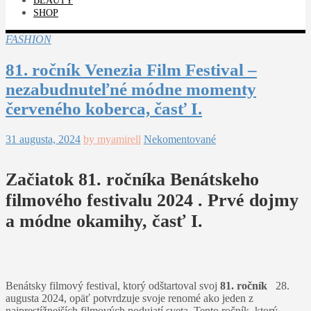
BEAUTY
SHOP
FASHION
81. ročník Venezia Film Festival –
nezabudnuteľné módne momenty
červeného koberca, časť I.
31 augusta, 2024
by myamirell
Nekomentované
Začiatok 81. ročníka Benátskeho
filmového festivalu 2024 . Prvé dojmy
a módne okamihy, časť I.
Benátsky filmový festival, ktorý odštartoval svoj
81. ročník
28.
augusta 2024, opäť potvrdzuje svoje renomé ako jeden z
najprestížnejších filmových podujatí sveta. Tento ročník, ktorý