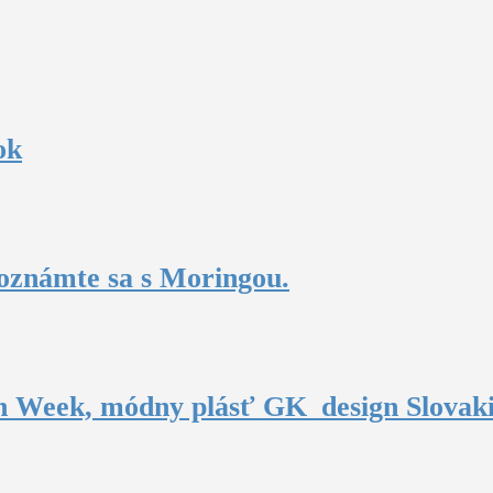
ok
oznámte sa s Moringou.
n Week, módny plásť GK_design Slovak