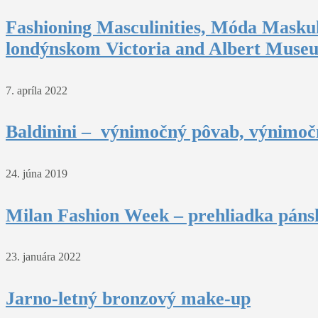
Fashioning Masculinities, Móda Maskul
londýnskom Victoria and Albert Muse
7. apríla 2022
Baldinini – výnimočný pôvab, výnimočn
24. júna 2019
Milan Fashion Week – prehliadka pánsk
23. januára 2022
Jarno-letný bronzový make-up