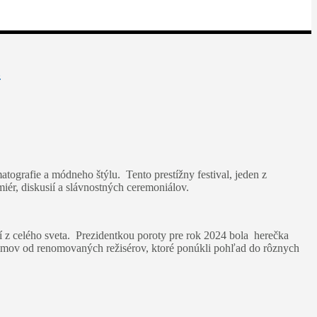
.
tografie a módneho štýlu. Tento prestížny festival, jeden z
miér, diskusií a slávnostných ceremoniálov.
ií z celého sveta. Prezidentkou poroty pre rok 2024 bola herečka
 filmov od renomovaných režisérov, ktoré ponúkli pohľad do rôznych