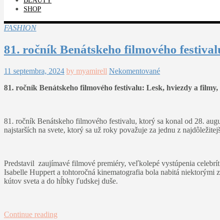
BEAUTY
SHOP
FASHION
81. ročník Benátskeho filmového festival
11 septembra, 2024
by myamirell
Nekomentované
81. ročník Benátskeho filmového festivalu: Lesk, hviezdy a filmy, 
81. ročník Benátskeho filmového festivalu, ktorý sa konal od 28. aug
najstarších na svete, ktorý sa už roky považuje za jednu z najdôležite
Predstavil zaujímavé filmové premiéry, veľkolepé vystúpenia celebrít
Isabelle Huppert a tohtoročná kinematografia bola nabitá niektorými 
kútov sveta a do hĺbky ľudskej duše.
Continue reading