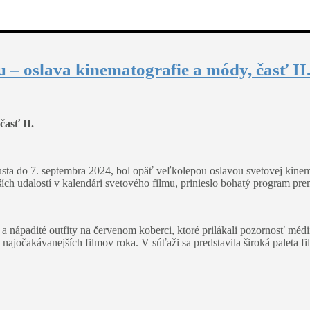
u – oslava kinematografie a módy, časť II
časť II.
usta do 7. septembra 2024, bol opäť veľkolepou oslavou svetovej kinema
jších udalostí v kalendári svetového filmu, prinieslo bohatý program pre
 a nápadité outfity na červenom koberci, ktoré prilákali pozornosť méd
z najočakávanejších filmov roka. V súťaži sa predstavila široká paleta