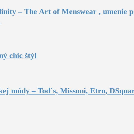
inity – The Art of Menswear , umenie p
u
ý chic štýl
ej módy – Tod´s, Missoni, Etro, DSquar