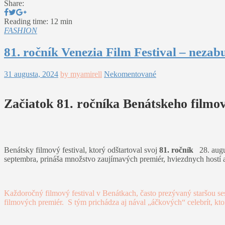
Share:
Reading time: 12 min
FASHION
81. ročník Venezia Film Festival – nez
31 augusta, 2024
by myamirell
Nekomentované
Začiatok 81. ročníka Benátskeho filmov
Benátsky filmový festival, ktorý odštartoval svoj
81. ročník
28. augus
septembra, prináša množstvo zaujímavých premiér, hviezdnych host
Každoročný filmový festival v Benátkach, často prezývaný staršou ses
filmových premiér. S tým prichádza aj nával „áčkových“ celebrít, kt