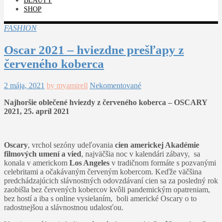
BEAUTY
SHOP
FASHION
Oscar 2021 – hviezdne prešľapy z
červeného koberca
2 mája, 2021
by myamirell
Nekomentované
Najhoršie oblečené hviezdy z červeného koberca – OSCARY
2021, 25. apríl 2021
Oscary
, vrchol sezóny udeľovania
cien americkej Akadémie
filmových umení a vied
, najväčšia noc v kalendári zábavy, sa
konala v americkom
Los Angeles
v tradičnom formáte s pozvanými
celebritami a očakávaným červeným kobercom. Keďže väčšina
predchádzajúcich slávnostných odovzdávaní cien sa za posledný rok
zaobišla bez červených kobercov kvôli pandemickým opatreniam,
bez hostí a iba s online vysielaním, boli americké Oscary o to
radostnejšou a slávnostnou udalosťou.