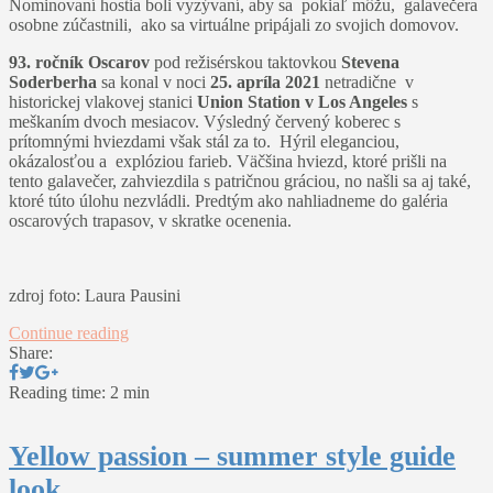
Nominovaní hostia boli vyzývaní, aby sa pokiaľ môžu, galavečera
osobne zúčastnili, ako sa virtuálne pripájali zo svojich domovov.
93. ročník Oscarov
pod režisérskou taktovkou
Stevena
Soderberha
sa konal v noci
25. apríla 2021
netradične v
historickej vlakovej stanici
Union Station v Los Angeles
s
meškaním dvoch mesiacov. Výsledný červený koberec s
prítomnými hviezdami však stál za to. Hýril eleganciou,
okázalosťou a explóziou farieb. Väčšina hviezd, ktoré prišli na
tento galavečer, zahviezdila s patričnou gráciou, no našli sa aj také,
ktoré túto úlohu nezvládli. Predtým ako nahliadneme do galéria
oscarových trapasov, v skratke ocenenia.
zdroj foto: Laura Pausini
Continue reading
Share:
Reading time: 2 min
Yellow passion – summer style guide
look