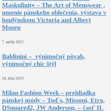
Maskulinity – The Art of Menswear ,
umenie pánskeho oblečenia, výstava v
londýnskom Victoria and Albert
Museu
7. apríla 2022
Baldinini – výnimočný pôvab,
výnimočný chic štýl
24. júna 2019
Milan Fashion Week – prehliadka
pánskej módy – Tod´s, Missoni, Etro,
DSquared2, JW Anderson, – časť II.