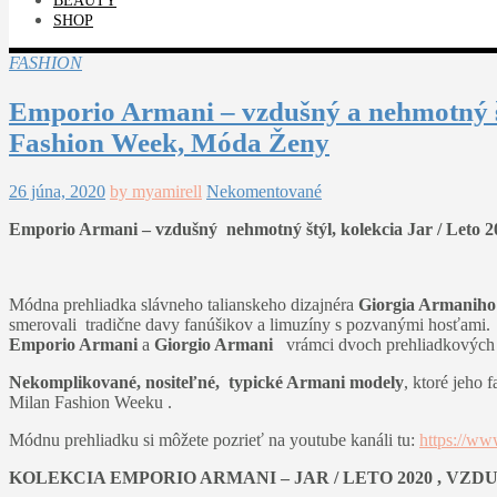
BEAUTY
SHOP
FASHION
Emporio Armani – vzdušný a nehmotný št
Fashion Week, Móda Ženy
26 júna, 2020
by myamirell
Nekomentované
Emporio Armani – vzdušný nehmotný štýl, kolekcia Jar / Leto 
Módna prehliadka slávneho talianskeho dizajnéra
Giorgia Armaniho
smerovali tradične davy fanúšikov a limuzíny s pozvanými hosťami.
Emporio Armani
a
Giorgio Armani
vrámci dvoch prehliadkových
Nekomplikované, nositeľné, typické Armani modely
, ktoré jeho
Milan Fashion Weeku .
Módnu prehliadku si môžete pozrieť na youtube kanáli tu:
https://
KOLEKCIA EMPORIO ARMANI – JAR / LETO 2020 , VZ