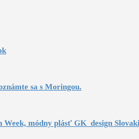
ok
oznámte sa s Moringou.
n Week, módny plásť GK_design Slovak