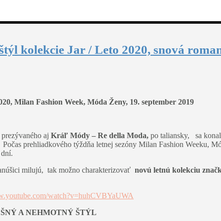
ýl kolekcie Jar / Leto 2020, snová roma
2020, Milan Fashion Week, Móda Ženy, 19. september 2019
prezývaného aj
Kráľ Módy – Re della Moda,
po taliansky, sa konala
 Počas prehliadkového týždňa letnej sezóny Milan Fashion Weeku, Mód
 dní.
 fanúšici milujú, tak možno charakterizovať
novú letnú kolekciu znač
www.youtube.com/watch?v=huhCVBYaUWA
DUŠNÝ A NEHMOTNÝ ŠTÝL