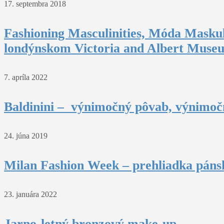
17. septembra 2018
Fashioning Masculinities, Móda Maskul
londýnskom Victoria and Albert Muse
7. apríla 2022
Baldinini – výnimočný pôvab, výnimočn
24. júna 2019
Milan Fashion Week – prehliadka pánsk
23. januára 2022
Jarno-letný bronzový make-up