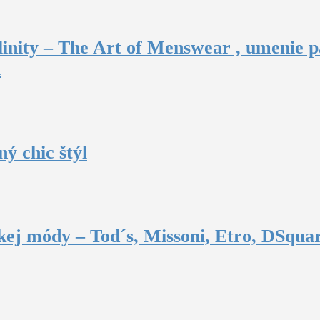
inity – The Art of Menswear , umenie p
u
ý chic štýl
ej módy – Tod´s, Missoni, Etro, DSquar