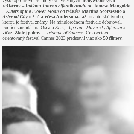
vysokoprofilové premiéry od hviezdnych
hollywoodskych
režisérov
–
Indiana Jones a ciferník osudu
od
Jamesa Mangolda
,
Killers of the Flower Moon
od režiséra
Martina Scorseseho
a
Asteroid City
režiséra
Wesa Andersona,
až po autorskú tvorbu,
ktorou je festival známy. Na minuloročnom festivale debutovali
budúci kandidáti na Oscara
Elvis
,
Top Gun: Maverick
,
Aftersun
a
víťaz
Zlatej palmy
–
Triangle of Sadness
. Celosvetovo
orientovaný festival Cannes 2023 predstavil viac ako
50 filmov.