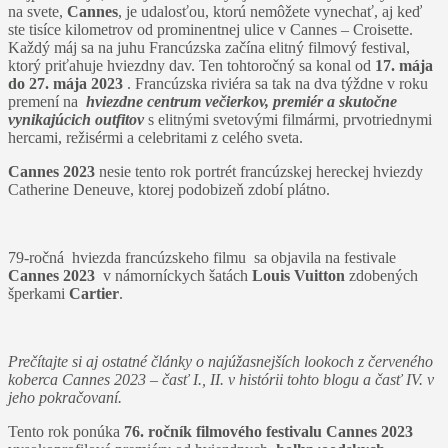
na svete,
Cannes
, je udalosťou, ktorú nemôžete vynechať, aj keď
ste tisíce kilometrov od prominentnej ulice v Cannes – Croisette.
Každý máj sa na juhu Francúzska začína elitný filmový festival,
ktorý priťahuje hviezdny dav. Ten tohtoročný sa konal od
17. mája
do 27. mája 2023
. Francúzska riviéra sa tak na dva týždne v roku
premení na
hviezdne centrum večierkov, premiér a skutočne
vynikajúcich outfitov
s elitnými svetovými filmármi, prvotriednymi
hercami, režisérmi a celebritami z celého sveta.
Cannes 2023
nesie tento rok portrét francúzskej hereckej hviezdy
Catherine Deneuve, ktorej podobizeň zdobí plátno.
79-ročná hviezda francúzskeho filmu sa objavila na festivale
Cannes 2023
v námorníckych šatách
Louis Vuitton
zdobených
šperkami
Cartier
.
Prečítajte si aj ostatné články o najúžasnejších lookoch z červeného
koberca Cannes 2023 – časť I., II. v histórii tohto blogu a časť IV. v
jeho pokračovaní.
Tento rok ponúka
76. ročník filmového festivalu Cannes 2023