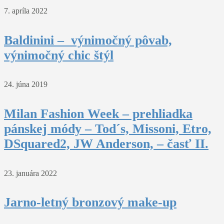
7. apríla 2022
Baldinini – výnimočný pôvab,
výnimočný chic štýl
24. júna 2019
Milan Fashion Week – prehliadka
pánskej módy – Tod´s, Missoni, Etro,
DSquared2, JW Anderson, – časť II.
23. januára 2022
Jarno-letný bronzový make-up