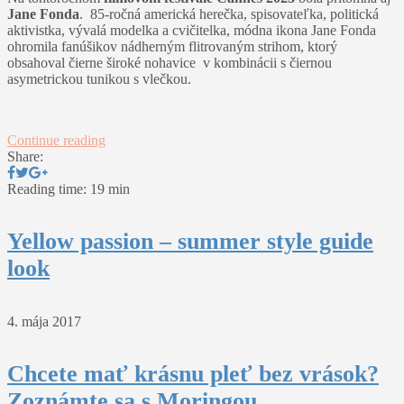
Jane Fonda
. 85-ročná americká herečka, spisovateľka, politická
aktivistka, vývalá modelka a cvičitelka, módna ikona Jane Fonda
ohromila fanúšikov nádherným flitrovaným strihom, ktorý
obsahoval čierne široké nohavice v kombinácii s čiernou
asymetrickou tunikou s vlečkou.
Continue reading
Share:
Reading time: 19 min
Yellow passion – summer style guide
look
4. mája 2017
Chcete mať krásnu pleť bez vrások?
Zoznámte sa s Moringou.