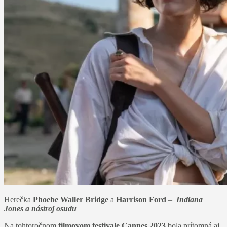
Herečka
Phoebe Waller Bridge
a
Harrison Ford
–
Indiana
Jones a nástroj osudu
Na tohtoročnom
filmovom festivale Cannes 2023
bola prítomná aj