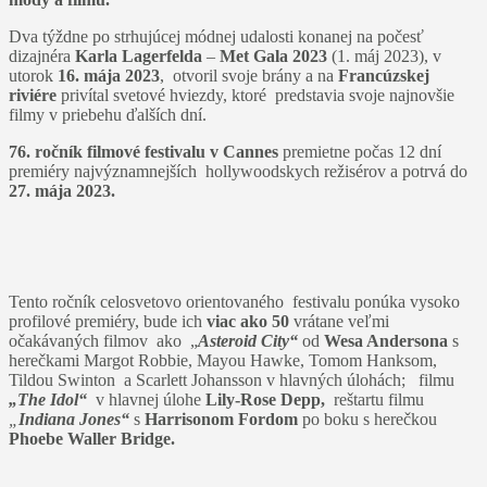
Dva týždne po strhujúcej módnej udalosti konanej na počesť
dizajnéra
Karla Lagerfelda
–
Met Gala 2023
(1. máj 2023), v
utorok
16. mája 2023
, otvoril svoje brány a na
Francúzskej
riviére
privítal svetové hviezdy, ktoré predstavia svoje najnovšie
filmy v priebehu ďalších dní.
76. ročník filmové festivalu v Cannes
premietne počas 12 dní
premiéry najvýznamnejších hollywoodskych režisérov a potrvá do
27. mája 2023.
Tento ročník celosvetovo orientovaného festivalu ponúka vysoko
profilové premiéry, bude ich
viac ako 50
vrátane veľmi
očakávaných filmov ako „
Asteroid City“
od
Wesa Andersona
s
herečkami Margot Robbie, Mayou Hawke, Tomom Hanksom,
Tildou Swinton a Scarlett Johansson v hlavných úlohách; filmu
„The Idol“
v hlavnej úlohe
Lily-Rose Depp,
reštartu filmu
„
Indiana Jones“
s
Harrisonom Fordom
po boku s herečkou
Phoebe Waller Bridge.