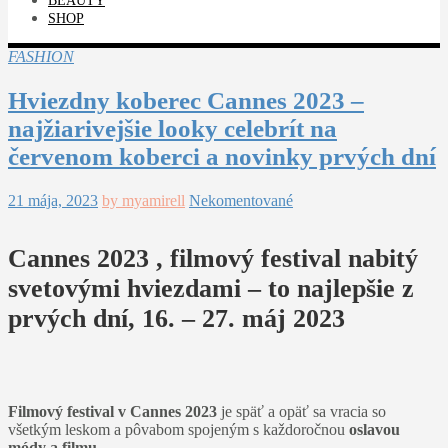
BEAUTY
SHOP
FASHION
Hviezdny koberec Cannes 2023 –
najžiarivejšie looky celebrít na
červenom koberci a novinky prvých dní
21 mája, 2023
by myamirell
Nekomentované
Cannes 2023 , filmový festival nabitý
svetovými hviezdami – to najlepšie z
prvých dní, 16. – 27. máj 2023
Filmový festival v Cannes 2023
je späť a opäť sa vracia so
všetkým leskom a pôvabom spojeným s každoročnou
oslavou
módy a filmu.