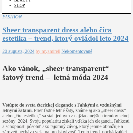
BEAUTY
SHOP
FASHION
Sheer transparent dress alebo číra
estetika – trend, ktorý ovládol leto 2024
20 augusta, 2024
by myamirell
Nekomentované
Ako vánok, „sheer transparent“
šatový trend – letná móda 2024
Vstúpte do sveta éterickej elegancie s ľahkými a vzdušnými
letnými šatami.
Priehľadné letné šaty, známe aj ako „sheer dress“
alebo „číra estetika,“ sa stali jedným z najžiadanejších trendov letnej
sezóny 2024. Svoju popularitu získali vďaka ich elegancii, ľahkosti
a schopnosti pôsobiť ako tajomný závoj, ktorý jemne obnažuje a
zároveň necháva veľa na predstavivosť. Tento trend, pochádzajúci