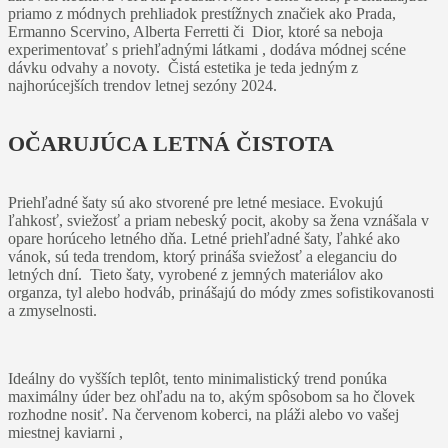
priamo z módnych prehliadok prestížnych značiek ako Prada,
Ermanno Scervino, Alberta Ferretti či Dior, ktoré sa neboja
experimentovať s priehľadnými látkami , dodáva módnej scéne
dávku odvahy a novoty. Čistá estetika je teda jedným z
najhorúcejších trendov letnej sezóny 2024.
OČARUJÚCA LETNÁ ČISTOTA
Priehľadné šaty sú ako stvorené pre letné mesiace. Evokujú
ľahkosť, sviežosť a priam nebeský pocit, akoby sa žena vznášala v
opare horúceho letného dňa. Letné priehľadné šaty, ľahké ako
vánok, sú teda trendom, ktorý prináša sviežosť a eleganciu do
letných dní. Tieto šaty, vyrobené z jemných materiálov ako
organza, tyl alebo hodváb, prinášajú do módy zmes sofistikovanosti
a zmyselnosti.
Ideálny do vyšších teplôt, tento minimalistický trend ponúka
maximálny úder bez ohľadu na to, akým spôsobom sa ho človek
rozhodne nosiť. Na červenom koberci, na pláži alebo vo vašej
miestnej kaviarni ,