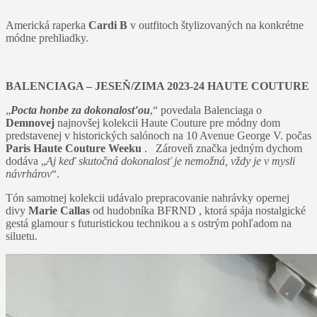
Americká raperka
Cardi B
v outfitoch štylizovaných na konkrétne
módne prehliadky.
BALENCIAGA – JESEŇ/ZIMA 2023-24 HAUTE COUTURE
„
Pocta honbe za dokonalosťou
,“ povedala Balenciaga o
Demnovej
najnovšej kolekcii Haute Couture pre módny dom
predstavenej v historických salónoch na 10 Avenue George V. počas
Paris Haute Couture Weeku
. Zároveň značka jedným dychom
dodáva „
Aj keď skutočná dokonalosť je nemožná, vždy je v mysli
návrhárov
“.
Tón samotnej kolekcii udávalo prepracovanie nahrávky opernej
divy
Marie Callas
od hudobníka BFRND , ktorá spája nostalgické
gestá glamour s futuristickou technikou a s ostrým pohľadom na
siluetu.