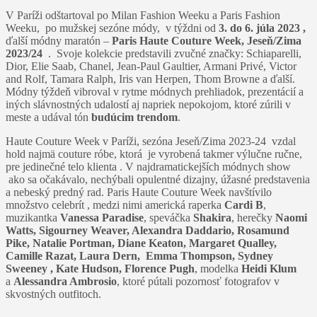
V Paríži odštartoval po Milan Fashion Weeku a Paris Fashion
Weeku, po mužskej sezóne módy, v týždni od
3. do 6. júla 2023 ,
ďalší módny maratón –
Paris Haute Couture Week, Jeseň/Zima
2023/24
. Svoje kolekcie predstavili zvučné značky: Schiaparelli,
Dior, Elie Saab, Chanel, Jean-Paul Gaultier, Armani Privé, Victor
and Rolf, Tamara Ralph, Iris van Herpen, Thom Browne a ďalší.
Módny týždeň vibroval v rytme módnych prehliadok, prezentácií a
iných slávnostných udalostí aj napriek nepokojom, ktoré zúrili v
meste a udával tón
budúcim trendom
.
Haute Couture Week v Paríži, sezóna Jeseň/Zima 2023-24 vzdal
hold najmä couture róbe, ktorá je vyrobená takmer výlučne ručne,
pre jedinečné telo klienta . V najdramatickejších módnych show
ako sa očakávalo, nechýbali opulentné dizajny, úžasné predstavenia
a nebeský predný rad. Paris Haute Couture Week navštívilo
množstvo celebrít , medzi nimi americká raperka
Cardi B
,
muzikantka
Vanessa Paradise
, speváčka
Shakira
, herečky
Naomi
Watts,
Sigourney Weaver, Alexandra Daddario, Rosamund
Pike, Natalie Portman, Diane Keaton, Margaret Qualley,
Camille Razat, Laura Dern, Emma Thompson, Sydney
Sweeney , Kate Hudson,
Florence Pugh
, modelka
Heidi Klum
a
Alessandra Ambrosio
, ktoré pútali pozornosť fotografov v
skvostných outfitoch.