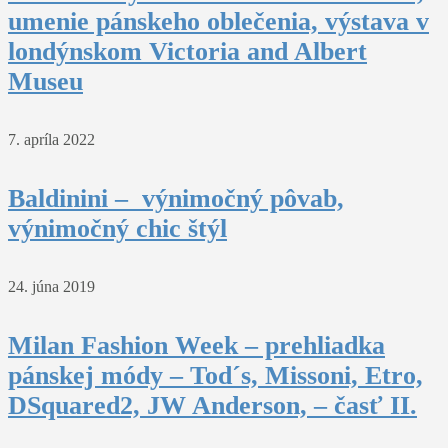
umenie pánskeho oblečenia, výstava v
londýnskom Victoria and Albert
Museu
7. apríla 2022
Baldinini – výnimočný pôvab,
výnimočný chic štýl
24. júna 2019
Milan Fashion Week – prehliadka
pánskej módy – Tod´s, Missoni, Etro,
DSquared2, JW Anderson, – časť II.