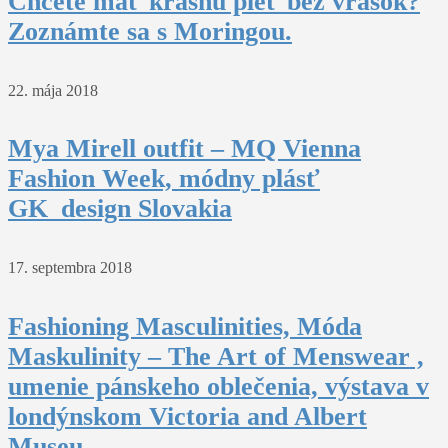
Chcete mať krásnu pleť bez vrások?
Zoznámte sa s Moringou.
22. mája 2018
Mya Mirell outfit – MQ Vienna
Fashion Week, módny plásť
GK_design Slovakia
17. septembra 2018
Fashioning Masculinities, Móda
Maskulinity – The Art of Menswear ,
umenie pánskeho oblečenia, výstava v
londýnskom Victoria and Albert
Museu