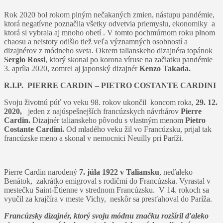
Rok 2020 bol rokom plným nečakaných zmien, nástupu pandémie,
ktorá negatívne poznačila všetky odvetvia priemyslu, ekonomiky a
ktorá si vybrala aj mnoho obetí . V tomto pochmúrnom roku plnom
chaosu a neistoty odišlo tiež veľa významných osobností a
dizajnérov z módneho sveta. Okrem talianskeho dizajnéra topánok
Sergio Rossi
, ktorý skonal po korona víruse na začiatku pandémie
3. apríla 2020, zomrel aj japonský dizajnér
Kenzo Takada.
R.I.P. PIERRE CARDIN – PIETRO COSTANTE CARDINI
Svoju životnú púť vo veku 98. rokov ukončil koncom roka,
29. 12.
2020,
jeden z najúspešnejších francúzskych návrhárov
Pierre
Cardin.
Dizajnér talianskeho pôvodu s vlastným menom
Pietro
Costante Cardini.
Od mladého veku žil vo Francúzsku, prijal tak
francúzske meno a skonal v nemocnici Neuilly pri Paríži.
Pierre Cardin narodený
7. júla 1922 v Taliansku
, neďaleko
Benátok, zakrátko emigroval s rodičmi do Francúzska. Vyrastal v
mestečku Saint-Étienne v strednom Francúzsku. V 14. rokoch sa
vyučil za krajčíra v meste Vichy, neskôr sa presťahoval do Paríža.
Francúzsky dizajnér, ktorý svoju módnu značku rozšíril ďaleko