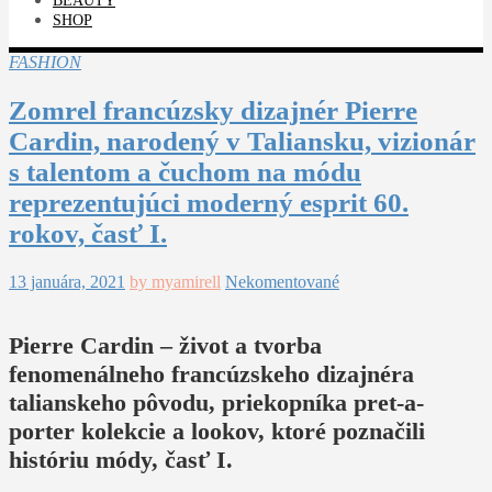
BEAUTY
SHOP
FASHION
Zomrel francúzsky dizajnér Pierre
Cardin, narodený v Taliansku, vizionár
s talentom a čuchom na módu
reprezentujúci moderný esprit 60.
rokov, časť I.
13 januára, 2021
by myamirell
Nekomentované
Pierre Cardin – život a tvorba
fenomenálneho francúzskeho dizajnéra
talianskeho pôvodu, priekopníka pret-a-
porter kolekcie a lookov, ktoré poznačili
históriu módy, časť I.