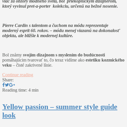
viac za obzory módneho sveta, bol priekopníckym dizajnérom,
ktorý vyvinul pret-a-porter kolekciu, určenú na bežné nosenie.
Pierre Cardin s talentom a čuchom na módu reprezentuje
moderný esprit 60. rokov. – módu menej viazanú na dokonalosť
objektu, ale bližšie k modernej kultúre.
Bol známy
svojím dizajnom s myslením do budúcnosti
pomáhajúcim tvarovať to, čo teraz vidíme ako
estetiku kozmického
veku
– čisté zakrivené línie.
Continue reading
Share:
Reading time: 4 min
Yellow passion – summer style guide
look