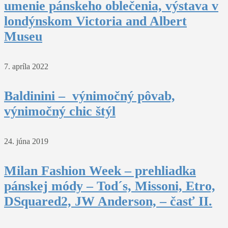
umenie pánskeho oblečenia, výstava v
londýnskom Victoria and Albert
Museu
7. apríla 2022
Baldinini – výnimočný pôvab,
výnimočný chic štýl
24. júna 2019
Milan Fashion Week – prehliadka
pánskej módy – Tod´s, Missoni, Etro,
DSquared2, JW Anderson, – časť II.