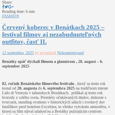
Share:
Reading time: 6 min
FASHION
Červený koberec v Benátkach 2025 –
festival filmov aj nezabudnuteľných
outfitov, časť II.
12 septembra, 2025
by myamirell
Nekomentované
Benátky opäť dýchali filmom a glamúrom , 28. august – 6.
september 2025
82. ročník Benátskeho filmového festivalu
, ktorý sa tento rok
konal od
28. augusta
do
6. septembra 2025
na tradičnom mieste
Lido di Venezia v talianskych Benátkach, prilákal aj tento rok
hviezdy z celého sveta. Premiéry očakávaných titulov, diskusie s
tvorcami, standing ovations v historických sálach i zvedavý dav
fanúšikov pred hotelom Excelsior, to všetko vytváralo atmosféru, v
ktorej sa film stával udalosťou a Benátky pulzujúcim centrom