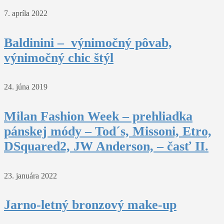
7. apríla 2022
Baldinini – výnimočný pôvab,
výnimočný chic štýl
24. júna 2019
Milan Fashion Week – prehliadka
pánskej módy – Tod´s, Missoni, Etro,
DSquared2, JW Anderson, – časť II.
23. januára 2022
Jarno-letný bronzový make-up