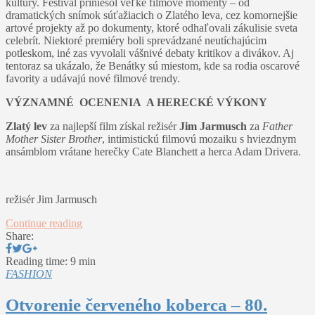
kultúry. Festival priniesol veľké filmové momenty – od
dramatických snímok súťažiacich o Zlatého leva, cez komornejšie
artové projekty až po dokumenty, ktoré odhaľovali zákulisie sveta
celebrít. Niektoré premiéry boli sprevádzané neutíchajúcim
potleskom, iné zas vyvolali vášnivé debaty kritikov a divákov. Aj
tentoraz sa ukázalo, že Benátky sú miestom, kde sa rodia oscarové
favority a udávajú nové filmové trendy.
VÝZNAMNÉ OCENENIA A HERECKÉ VÝKONY
Zlatý lev
za najlepší film získal režisér
Jim Jarmusch
za
Father
Mother Sister Brother
, intimistickú filmovú mozaiku s hviezdnym
ansámblom vrátane herečky Cate Blanchett a herca Adam Drivera.
režisér Jim Jarmusch
Continue reading
Share:
Reading time: 9 min
FASHION
Otvorenie červeného koberca – 80.