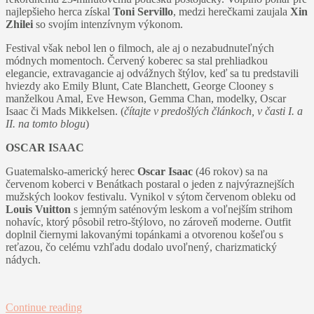
najlepšieho herca získal
Toni Servillo
, medzi herečkami zaujala
Xin
Zhilei
so svojím intenzívnym výkonom.
Festival však nebol len o filmoch, ale aj o nezabudnuteľných
módnych momentoch. Červený koberec sa stal prehliadkou
elegancie, extravagancie aj odvážnych štýlov, keď sa tu predstavili
hviezdy ako Emily Blunt, Cate Blanchett, George Clooney s
manželkou Amal, Eve Hewson, Gemma Chan, modelky, Oscar
Isaac či Mads Mikkelsen. (
čítajte v predošlých článkoch, v časti I. a
II. na tomto blogu
)
OSCAR ISAAC
Guatemalsko-americký herec
Oscar Isaac
(46 rokov) sa na
červenom koberci v Benátkach postaral o jeden z najvýraznejších
mužských lookov festivalu. Vynikol v sýtom červenom obleku od
Louis Vuitton
s jemným saténovým leskom a voľnejším strihom
nohavíc, ktorý pôsobil retro-štýlovo, no zároveň moderne. Outfit
doplnil čiernymi lakovanými topánkami a otvorenou košeľou s
reťazou, čo celému vzhľadu dodalo uvoľnený, charizmatický
nádych.
Continue reading