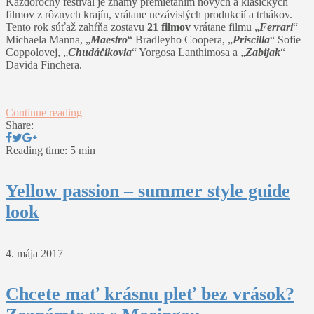
Každoročný festival je známy premietaním nových a klasických
filmov z rôznych krajín, vrátane nezávislých produkcií a trhákov.
Tento rok súťaž zahŕňa zostavu
21 filmov
vrátane filmu „
Ferrari
“
Michaela Manna, „
Maestro
“ Bradleyho Coopera, „
Priscilla
“ Sofie
Coppolovej, „
Chudáčikovia
“ Yorgosa Lanthimosa a „
Zabijak
“
Davida Finchera.
Continue reading
Share:
Reading time: 5 min
Yellow passion – summer style guide
look
4. mája 2017
Chcete mať krásnu pleť bez vrások?