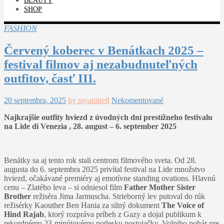
BEAUTY
SHOP
FASHION
Červený koberec v Benátkach 2025 –
festival filmov aj nezabudnuteľných
outfitov, časť III.
20 septembra, 2025
by myamirell
Nekomentované
Najkrajšie outfity hviezd z úvodných dní prestížneho festivalu
na Lide di Venezia , 28. august – 6. september 2025
Benátky sa aj tento rok stali centrom filmového sveta. Od 28.
augusta do 6. septembra 2025 privítal festival na Lide množstvo
hviezd, očakávané premiéry aj emotívne standing ovations. Hlavnú
cenu – Zlatého leva – si odniesol film
Father Mother Sister
Brother
režiséra Jima Jarmuscha. Strieborný lev putoval do rúk
režisérky Kaouther Ben Hania za silný dokument
The Voice of
Hind Rajab
, ktorý rozpráva príbeh z Gazy a dojal publikum k
rekordnému 23-minútovému potlesku postojačky. Volpiho pohár pre