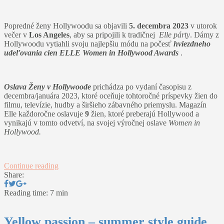
Popredné ženy Hollywoodu sa objavili
5. decembra 2023
v utorok
večer v
Los Angeles
, aby sa pripojili k tradičnej
Elle párty
. Dámy z
Hollywoodu vytiahli svoju najlepšiu módu na počesť
hviezdneho
udeľovania cien ELLE Women in Hollywood Awards
.
Oslava Ženy v Hollywoode
prichádza po vydaní časopisu z
decembra/januára 2023, ktoré oceňuje tohtoročné príspevky žien do
filmu, televízie, hudby a širšieho zábavného priemyslu. Magazín
Elle každoročne oslavuje
9
žien, ktoré preberajú Hollywood a
vynikajú v tomto odvetví, na svojej výročnej oslave
Women in
Hollywood.
Continue reading
Share:
Reading time: 7 min
Yellow passion – summer style guide