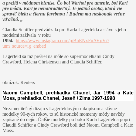
a prežití v módnom biznise. Čo bol Warhol pre umenie, bol Karl
pre módu. Karl je nenahraditeľný. Je jediná osoba, ktorá vie
spraviť bielu a čiernu farebnou ! Budem mu neskonale večne
vďačná. „
Claudia Schiffer predvádzala pre Karla Lagerfelda a slávu s jeho
modelmi zažívala v roku
1994.
https://www.instagram.com/p/BuENxFuAVpV/?
utm_source=ig_embed
Lagerfeld sa raz prešiel na móle so supermodelkami Cindy
Crawford, Helena Christensen and Claudia Schiffer.
obrázok: Reuters
Naomi Campbell, prehliadka Chanel, Jar 1994 a Kate
Moss, prehliadka Chanel, Jeseň / Zima 1997-1998
Nezameniteľný dizajn s Lagerfeldovým rukopisom a slávne
modelky 90-tych rokov, to sú historické momenty módy navždy
zapísané do dejín. Ďalšie modelky po boku Karla Lagerfelda popri
Claudii Schiffer a Cindy Crawford boli tiež Naomi Campbell a Kate
Moss.