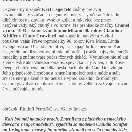
Legendárny dizajnér
Karl Lagerfeld
známy pre svoj
nezameniteľný vzhľad – elegantný look, vlasy učesané dozadu,
dlhý chvost na zátylku, vysoký golier a rukavice bez prstov,
nebýval vždy taký chudý a vo forme. Na prehliadke značky
Chanel
v roku 1993
s
ikonickými topmodelkami 90. rokov Claudiou
Schiffer a Cindy Crawford
mal zopár kíl navyše a zvykol
používať vejár. Práve topmodelky 90. rokov Kate Moss, Linda
Evangelista and Claudia Schiffer, sa spájajú hrdo s menom Karl
Lagerfeld, no dizajnérovými rukami prešli aj ďalšie najvychytenejšie
modelky a známe tváre počas rôznych dekád. Výnimkou nie sú ani
známe tváre ako Vanessa Paradis, speváčka Lily Allen, Lilli Rose
Deep, či obľúbená modelka neskorších období Cara Delevingne.
Jeho prispôsobivá osobnosť zmenám spoločnosti a móde a stále
sršiaca energia ženúca ho neustále vpred zariadili, že módnym
svetom plával ako neohroziteľný a stabilný velikán zažívajúci rôzne
éry a udávajúci trendy.
obrázok: Rindoff Petroff/Castel/Getty Images
„Karl bol môj magický prach. Zmenil ma z plachého nemeckého
dievčaťa v supermodelku“, vyjadrila sa modelka Claudia Schiffer
na Instagrame v čase jeho úmrtia. „Naučil ma veľa o móde, štýle