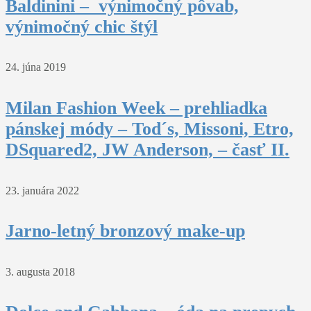
Baldinini – výnimočný pôvab,
výnimočný chic štýl
24. júna 2019
Milan Fashion Week – prehliadka
pánskej módy – Tod´s, Missoni, Etro,
DSquared2, JW Anderson, – časť II.
23. januára 2022
Jarno-letný bronzový make-up
3. augusta 2018