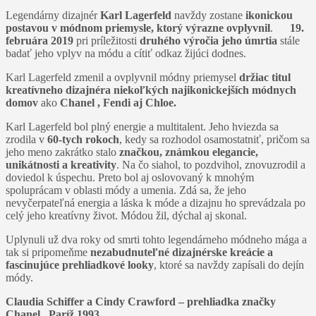
Legendárny dizajnér
Karl Lagerfeld
navždy zostane
ikonickou
postavou v módnom priemysle, ktorý výrazne ovplyvnil
.
19.
februára 2019
pri príležitosti
druhého výročia jeho úmrtia
stále
badať jeho vplyv na módu a cítiť odkaz žijúci dodnes.
Karl Lagerfeld zmenil a ovplyvnil módny priemysel
držiac titul
kreatívneho dizajnéra niekoľkých najikonickejších módnych
domov
ako
Chanel ,
Fendi aj Chloe.
Karl Lagerfeld bol plný energie a multitalent. Jeho hviezda sa
zrodila v
60-tych rokoch
, kedy sa rozhodol osamostatniť, pričom sa
jeho meno zakrátko stalo
značkou, známkou elegancie,
unikátnosti a kreativity
. Na čo siahol, to pozdvihol, znovuzrodil a
doviedol k úspechu. Preto bol aj oslovovaný k mnohým
spoluprácam v oblasti módy a umenia. Zdá sa, že jeho
nevyčerpateľná energia a láska k móde a dizajnu ho sprevádzala po
celý jeho kreatívny život. Módou žil, dýchal aj skonal.
Uplynuli už dva roky od smrti tohto legendárneho módneho mága a
tak si pripomeňme
nezabudnuteľné dizajnérske kreácie a
fascinujúce prehliadkové looky
, ktoré sa navždy zapísali do dejín
módy.
Claudia Schiffer a Cindy Crawford – prehliadka značky
Chanel, Paríž 1993