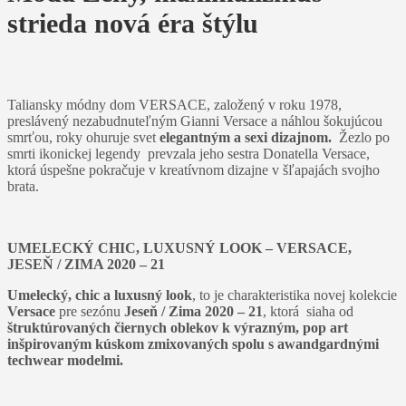
strieda nová éra štýlu
Taliansky módny dom VERSACE, založený v roku 1978,
preslávený nezabudnuteľným Gianni Versace a náhlou šokujúcou
smrťou, roky ohuruje svet
elegantným a sexi dizajnom.
Žezlo po
smrti ikonickej legendy prevzala jeho sestra Donatella Versace,
ktorá úspešne pokračuje v kreatívnom dizajne v šľapajách svojho
brata.
UMELECKÝ CHIC, LUXUSNÝ LOOK – VERSACE,
JESEŇ / ZIMA 2020 – 21
Umelecký, chic a luxusný look
, to je charakteristika novej kolekcie
Versace
pre sezónu
Jeseň / Zima 2020 – 21
, ktorá siaha od
štruktúrovaných čiernych oblekov k výrazným, pop art
inšpirovaným kúskom zmixovaných spolu s awandgardnými
techwear modelmi.