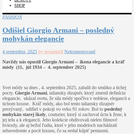
BEAUTY
SHOP
FASHION
Odišiel Giorgio Armani – posledný
mohykán elegancie
4 septembra, 2025
by myamirell
Nekomentované
Navždy nás opustil Giorgio Armani – ikona elegancie a kráľ
módy (11, júl 1934 – 4. september 2025)
Svet módy sa dnes , 4. septembra 2025, zahalil do smútku a tichej
pocty.
Giorgio Armani
, taliansky dizajnér, ktorý zmenil definíciu
elegancie, ukázal svetu, že sila módy spočíva v noblese, elegancii a
tichom luxuse. Kráľ módy, ako bol tento taliansky dizajnér
prezývaný, odišiel v pokoji vo veku 91 rokov. Bol to
posledný
mohykán starej školy
, couturier, ktorý si zachoval úctu k žene, k
jej telu a k elegancii. Jeho kolekcie obdivovali nielen filmové
hviezdy, ale aj bežní ľudia, ktorí v jeho modeloch nachádzali
sebavedomie a pocit luxusu, čo sa nedal kúpiť peniazmi.