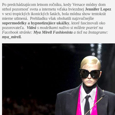
Po predchádzajúcom letnom ročníku, kedy Versace módny dom
strhol pozornosť sveta a internetu vďaka hviezdnej
Jennifer Lopez
v sexi tropických ikonických šatách, bola módna show tentokrát
mierne utlmená. Prehliadku však obohatili najzvučnejšie
supermodelky a hypnotizujúce ukážky
, ktoré fascinovali oko
pozorovateľa.
Videá
s modelkami naživo si môžete pozrieť na
Facebook stránke:
Mya Mirell Fashionista
a tiež na Instagrame:
mya_mirell.