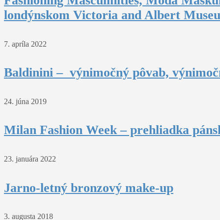
Fashioning Masculinities, Móda Maskul
londýnskom Victoria and Albert Muse
7. apríla 2022
Baldinini – výnimočný pôvab, výnimočn
24. júna 2019
Milan Fashion Week – prehliadka pánsk
23. januára 2022
Jarno-letný bronzový make-up
3. augusta 2018