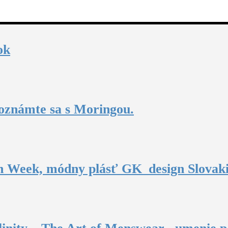
ok
oznámte sa s Moringou.
n Week, módny plásť GK_design Slovak