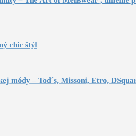
inity – The Art of Menswear , umenie p
u
ý chic štýl
ej módy – Tod´s, Missoni, Etro, DSquar