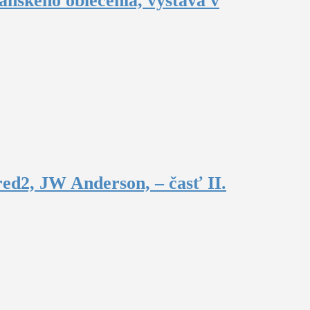
ánskeho oblečenia, výstava v
ed2, JW Anderson, – časť II.